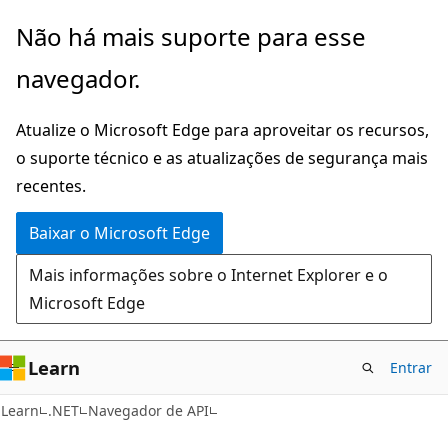
Pular
Ignore
Não há mais suporte para esse
para
e
navegador.
o
passe
conteúdo
para
Atualize o Microsoft Edge para aproveitar os recursos,
principal
a
o suporte técnico e as atualizações de segurança mais
navegação
recentes.
na
página
Baixar o Microsoft Edge
Mais informações sobre o Internet Explorer e o
Microsoft Edge
Learn
Entrar
C#
Learn
.NET
Navegador de API