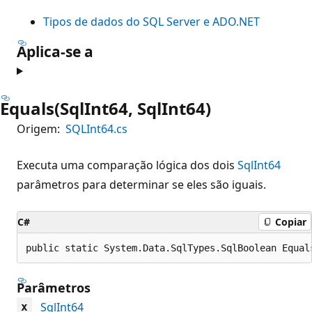
Tipos de dados do SQL Server e ADO.NET
Aplica-se a
Equals(SqlInt64, SqlInt64)
Origem:
SQLInt64.cs
Executa uma comparação lógica dos dois
SqlInt64
parâmetros para determinar se eles são iguais.
C#
Copiar
public static System.Data.SqlTypes.SqlBoolean Equal
Parâmetros
SqlInt64
x