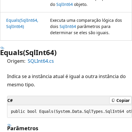
do
SqlInt64
objeto.
Equals(SqlInt64,
Executa uma comparação lógica dos
SqlInt64)
dois
SqlInt64
parâmetros para
determinar se eles são iguais.
Equals(SqlInt64)
Origem:
SQLInt64.cs
Indica se a instância atual é igual a outra instância do
mesmo tipo.
C#
Copiar
public bool Equals(System.Data.SqlTypes.SqlInt64 ot
Parâmetros