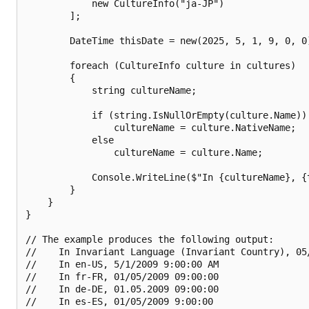
            new CultureInfo("ja-JP")

        ];

        DateTime thisDate = new(2025, 5, 1, 9, 0, 0)
        foreach (CultureInfo culture in cultures)

        {

            string cultureName;

            if (string.IsNullOrEmpty(culture.Name))

                cultureName = culture.NativeName;

            else

                cultureName = culture.Name;

            Console.WriteLine($"In {cultureName}, {t
        }

    }

}

// The example produces the following output:

//    In Invariant Language (Invariant Country), 05/
//    In en-US, 5/1/2009 9:00:00 AM

//    In fr-FR, 01/05/2009 09:00:00

//    In de-DE, 01.05.2009 09:00:00

//    In es-ES, 01/05/2009 9:00:00
