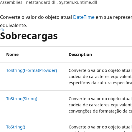
Assemblies:
netstandard.dll, System.Runtime.dll
Converte o valor do objeto atual
DateTime
em sua represen
equivalente.
Sobrecargas
Nome
Description
ToString(IFormatProvider)
Converte o valor do objeto atua
cadeia de caracteres equivalen
específicas da cultura especific
ToString(String)
Converte o valor do objeto atua
cadeia de caracteres equivalent
convenções de formatação da cu
ToString()
Converte o valor do objeto atua