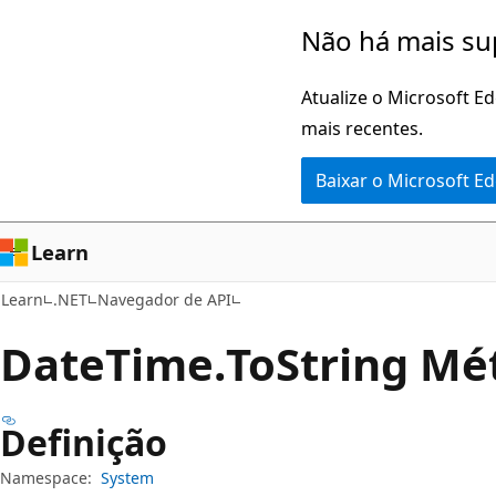
Pular
Ignore
Não há mais su
para
e
o
passe
Atualize o Microsoft E
conteúdo
para
mais recentes.
principal
a
Baixar o Microsoft E
navegação
na
página
Learn
Learn
.NET
Navegador de API
Date
Time.
To
String Mé
Definição
Namespace:
System