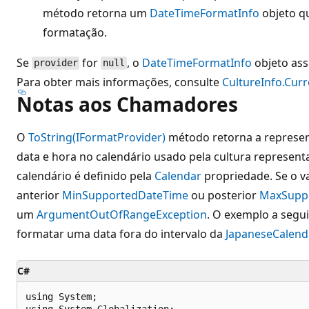
método retorna um
DateTimeFormatInfo
objeto q
formatação.
Se
for
, o
DateTimeFormatInfo
objeto ass
provider
null
Para obter mais informações, consulte
CultureInfo.Cur
Notas aos Chamadores
O
ToString(IFormatProvider)
método retorna a represen
data e hora no calendário usado pela cultura represen
calendário é definido pela
Calendar
propriedade. Se o va
anterior
MinSupportedDateTime
ou posterior
MaxSupp
um
ArgumentOutOfRangeException
. O exemplo a seguir
formatar uma data fora do intervalo da
JapaneseCalend
C#
using System;

using System.Globalization;
