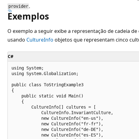
.
provider
Exemplos
O exemplo a seguir exibe a representação de cadeia de
usando
CultureInfo
objetos que representam cinco cultu
C#
using System;

using System.Globalization;

public class ToStringExample3

{

    public static void Main()

    {

        CultureInfo[] cultures = [

            CultureInfo.InvariantCulture,

            new CultureInfo("en-us"),

            new CultureInfo("fr-fr"),

            new CultureInfo("de-DE"),

            new CultureInfo("es-ES"),
