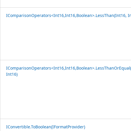
IComparisonOperators<Int16,Int16,Boolean>.LessThan(Int16, In
IComparisonOperators<Int16,Int16,Boolean>.LessThanOrEqual(
Int16)
IConvertible.ToBoolean(IFormatProvider)