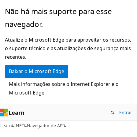
Pular
Ignore
Não há mais suporte para esse
para
e
navegador.
o
passe
conteúdo
para
Atualize o Microsoft Edge para aproveitar os recursos,
principal
a
o suporte técnico e as atualizações de segurança mais
navegação
recentes.
na
página
Baixar o Microsoft Edge
Mais informações sobre o Internet Explorer e o
Microsoft Edge
Learn
Entrar
C#
Learn
.NET
Navegador de API