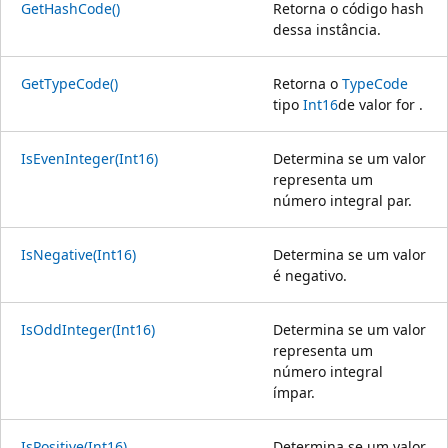
GetHashCode()
Retorna o código hash
dessa instância.
GetTypeCode()
Retorna o
TypeCode
tipo
Int16
de valor for .
IsEvenInteger(Int16)
Determina se um valor
representa um
número integral par.
IsNegative(Int16)
Determina se um valor
é negativo.
IsOddInteger(Int16)
Determina se um valor
representa um
número integral
ímpar.
IsPositive(Int16)
Determina se um valor