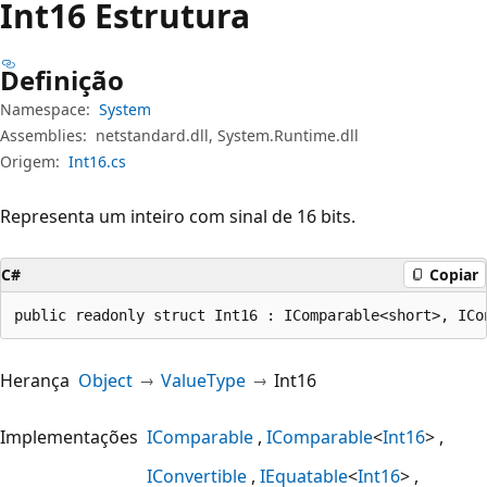
Int16 Estrutura
Definição
Namespace:
System
Assemblies:
netstandard.dll, System.Runtime.dll
Origem:
Int16.cs
Representa um inteiro com sinal de 16 bits.
C#
Copiar
public readonly struct Int16 : IComparable<short>, ICo
Herança
Object
ValueType
Int16
Implementações
IComparable
IComparable
<
Int16
>
IConvertible
IEquatable
<
Int16
>