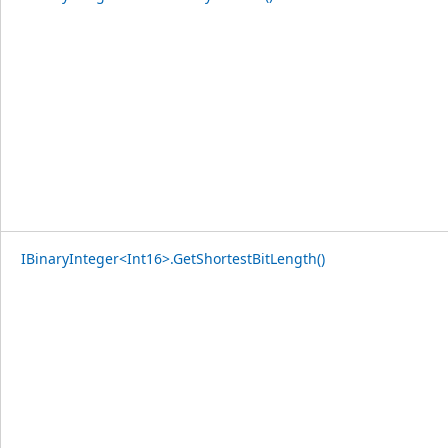
IBinaryInteger<Int16>.GetShortestBitLength()