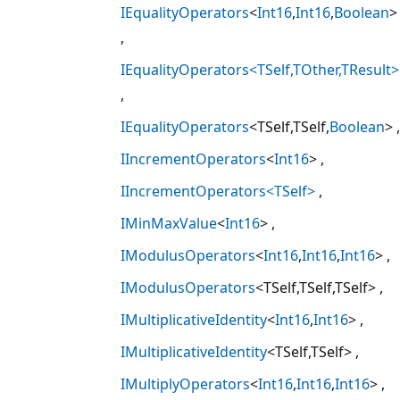
IEqualityOperators
<
Int16
,
Int16
,
Boolean
>
IEqualityOperators<TSelf,TOther,TResult>
IEqualityOperators
<TSelf,TSelf,
Boolean
>
IIncrementOperators
<
Int16
>
IIncrementOperators<TSelf>
IMinMaxValue
<
Int16
>
IModulusOperators
<
Int16
,
Int16
,
Int16
>
IModulusOperators
<TSelf,TSelf,TSelf>
IMultiplicativeIdentity
<
Int16
,
Int16
>
IMultiplicativeIdentity
<TSelf,TSelf>
IMultiplyOperators
<
Int16
,
Int16
,
Int16
>