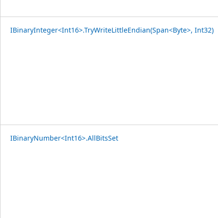
IBinaryInteger<Int16>.TryWriteLittleEndian(Span<Byte>, Int32)
IBinaryNumber<Int16>.AllBitsSet