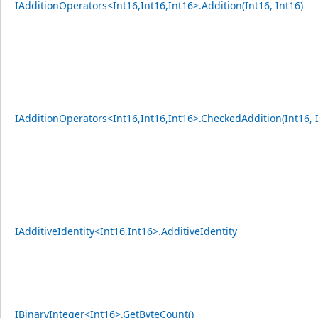
IAdditionOperators<Int16,Int16,Int16>.Addition(Int16, Int16)
IAdditionOperators<Int16,Int16,Int16>.CheckedAddition(Int16, 
IAdditiveIdentity<Int16,Int16>.AdditiveIdentity
IBinaryInteger<Int16>.GetByteCount()