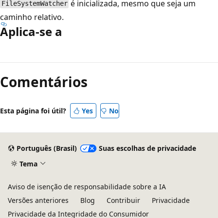
é inicializada, mesmo que seja um
FileSystemWatcher
caminho relativo.
Aplica-se a
Modo
de
Comentários
leitura
desativado
Esta página foi útil?
Yes
No
Português (Brasil)
Suas escolhas de privacidade
Tema
Aviso de isenção de responsabilidade sobre a IA
Versões anteriores
Blog
Contribuir
Privacidade
Privacidade da Integridade do Consumidor