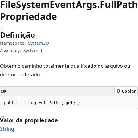
File
System
Event
Args.
Full
Path
Propriedade
Definição
Namespace:
System.IO
Assembly:
System.dll
Obtém o caminho totalmente qualificado do arquivo ou
diretório afetado.
C#
Copiar
public string FullPath { get; }
Valor da propriedade
String