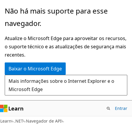
Pular
Ignore
Não há mais suporte para esse
para
e
navegador.
o
passe
conteúdo
para
Atualize o Microsoft Edge para aproveitar os recursos,
principal
a
o suporte técnico e as atualizações de segurança mais
navegação
recentes.
na
página
Baixar o Microsoft Edge
Mais informações sobre o Internet Explorer e o
Microsoft Edge
Learn
Entrar
C#
Learn
.NET
Navegador de API