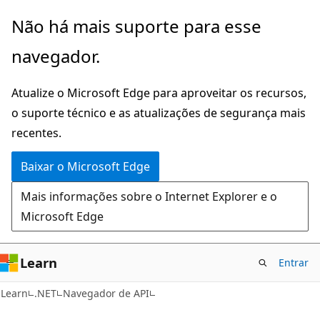
Pular
Ignore
Não há mais suporte para esse
para
e
navegador.
o
passe
conteúdo
para
Atualize o Microsoft Edge para aproveitar os recursos,
principal
a
o suporte técnico e as atualizações de segurança mais
navegação
recentes.
na
página
Baixar o Microsoft Edge
Mais informações sobre o Internet Explorer e o
Microsoft Edge
Learn
Entrar
Learn
.NET
Navegador de API