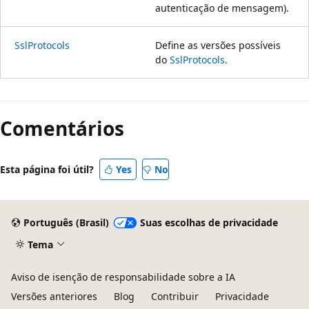
autenticação de mensagem).
SslProtocols
Define as versões possíveis
do
SslProtocols
.
Modo
de
Comentários
leitura
desativado
Esta página foi útil?
Yes
No
Português (Brasil)
Suas escolhas de privacidade
Tema
Aviso de isenção de responsabilidade sobre a IA
Versões anteriores
Blog
Contribuir
Privacidade