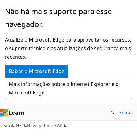
Pular
Ignore
Não há mais suporte para esse
para
e
navegador.
o
passe
conteúdo
para
Atualize o Microsoft Edge para aproveitar os recursos,
principal
a
o suporte técnico e as atualizações de segurança mais
navegação
recentes.
na
página
Baixar o Microsoft Edge
Mais informações sobre o Internet Explorer e o
Microsoft Edge
Learn
Entrar
C#
Learn
.NET
Navegador de API