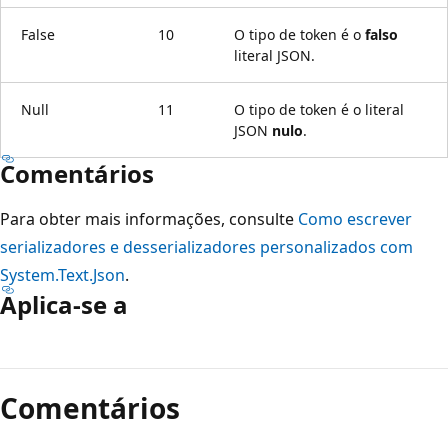
False
10
O tipo de token é o
falso
literal JSON.
Null
11
O tipo de token é o literal
JSON
nulo
.
Comentários
Para obter mais informações, consulte
Como escrever
serializadores e desserializadores personalizados com
System.Text.Json
.
Aplica-se a
Modo
de
Comentários
leitura
desativado