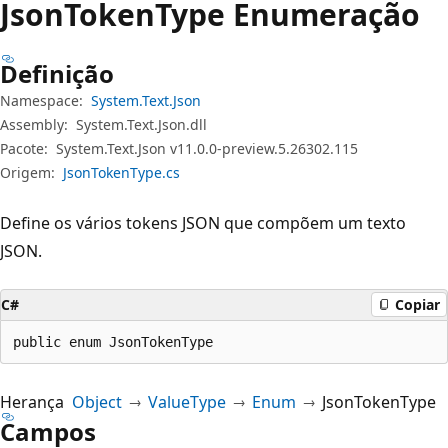
Json
Token
Type Enumeração
Definição
Namespace:
System.Text.Json
Assembly:
System.Text.Json.dll
Pacote:
System.Text.Json v11.0.0-preview.5.26302.115
Origem:
JsonTokenType.cs
Define os vários tokens JSON que compõem um texto
JSON.
C#
Copiar
public enum JsonTokenType
Herança
Object
ValueType
Enum
JsonTokenType
Campos