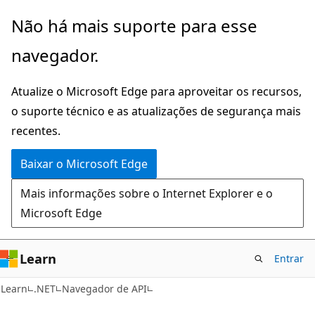
Pular
Ignore
Não há mais suporte para esse
para
e
navegador.
o
passe
conteúdo
para
Atualize o Microsoft Edge para aproveitar os recursos,
principal
a
o suporte técnico e as atualizações de segurança mais
navegação
recentes.
na
página
Baixar o Microsoft Edge
Mais informações sobre o Internet Explorer e o
Microsoft Edge
Learn
Entrar
C#
Learn
.NET
Navegador de API