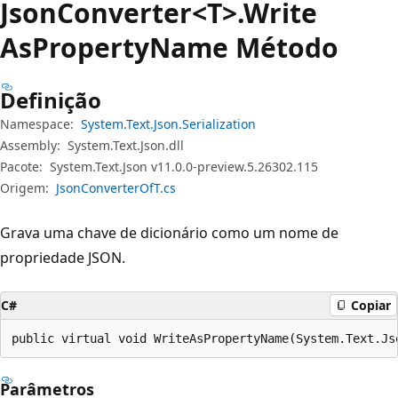
Json
Converter<T>.Write
AsProperty
Name Método
Definição
Namespace:
System.Text.Json.Serialization
Assembly:
System.Text.Json.dll
Pacote:
System.Text.Json v11.0.0-preview.5.26302.115
Origem:
JsonConverterOfT.cs
Grava uma chave de dicionário como um nome de
propriedade JSON.
C#
Copiar
public virtual void WriteAsPropertyName(System.Text.Js
Parâmetros