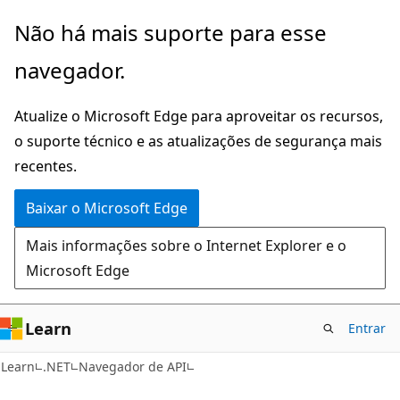
Pular
Ignore
Não há mais suporte para esse
para
e
navegador.
o
passe
conteúdo
para
Atualize o Microsoft Edge para aproveitar os recursos,
principal
a
o suporte técnico e as atualizações de segurança mais
navegação
recentes.
na
página
Baixar o Microsoft Edge
Mais informações sobre o Internet Explorer e o
Microsoft Edge
Learn
Entrar
C#
Learn
.NET
Navegador de API