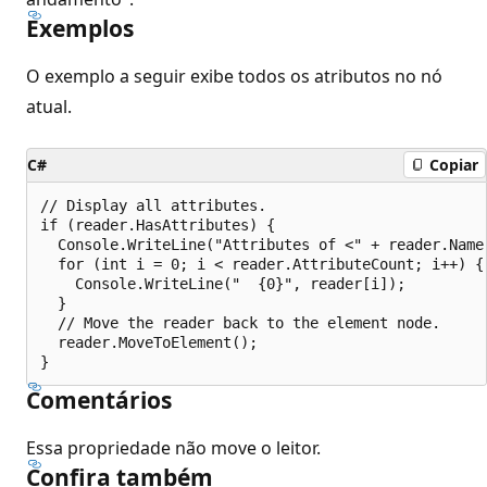
Exemplos
O exemplo a seguir exibe todos os atributos no nó
atual.
C#
Copiar
// Display all attributes.

if (reader.HasAttributes) {

  Console.WriteLine("Attributes of <" + reader.Name 
  for (int i = 0; i < reader.AttributeCount; i++) {

    Console.WriteLine("  {0}", reader[i]);

  }

  // Move the reader back to the element node.

  reader.MoveToElement();

Comentários
Essa propriedade não move o leitor.
Confira também