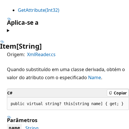
GetAttribute(Int32)
Aplica-se a
Item[String]
Origem:
XmlReader.cs
Quando substituído em uma classe derivada, obtém o
valor do atributo com o especificado
Name
.
C#
Copiar
public virtual string? this[string name] { get; }
Parâmetros
String
name