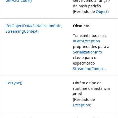
GetHashCode()
Serve como a função
de hash padrão.
(Herdado de
Object
)
GetObjectData(SerializationInfo,
Obsoleto.
StreamingContext)
Transmite todas as
XPathException
propriedades para a
SerializationInfo
classe para o
especificado
StreamingContext
.
GetType()
Obtém o tipo de
runtime da instância
atual.
(Herdado de
Exception
)