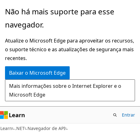
Pular
Ignore
Não há mais suporte para esse
para
e
navegador.
o
passe
conteúdo
para
Atualize o Microsoft Edge para aproveitar os recursos,
principal
a
o suporte técnico e as atualizações de segurança mais
navegação
recentes.
na
página
Baixar o Microsoft Edge
Mais informações sobre o Internet Explorer e o
Microsoft Edge
Learn
Entrar
C#
Learn
.NET
Navegador de API