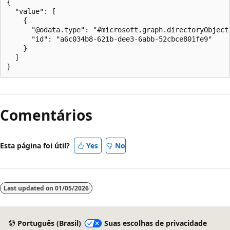
{

  "value": [

    {

      "@odata.type": "#microsoft.graph.directoryObject"
      "id": "a6c034b8-621b-dee3-6abb-52cbce801fe9"

    }

  ]

Modo
de
Comentários
leitura
desativado
Esta página foi útil?
Yes
No
Last updated on
01/05/2026
Português (Brasil)
Suas escolhas de privacidade