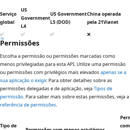
US
Serviço
US Government
China operada
Government
global
L5 (DOD)
pela 21Vianet
L4
✅
✅
✅
❌
Permissões
Escolha a permissão ou permissões marcadas como
menos privilegiadas para esta API. Utilize uma permissão
ou permissões com privilégios mais elevados
apenas se a
sua aplicação o exigir
. Para obter detalhes sobre as
permissões delegadas e de aplicação, veja
Tipos de
permissão
. Para saber mais sobre estas permissões, veja a
referência de permissões
.
Per
Tipo de
com
Permissões com menos privilégios