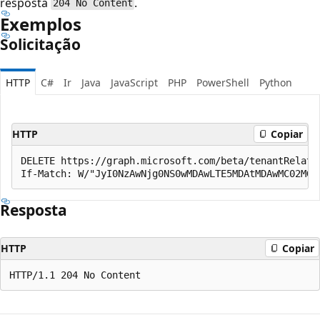
resposta
.
204 No Content
Exemplos
Solicitação
HTTP
C#
Ir
Java
JavaScript
PHP
PowerShell
Python
HTTP
Copiar
DELETE https://graph.microsoft.com/beta/tenantRelati
Resposta
HTTP
Copiar
Modo
de