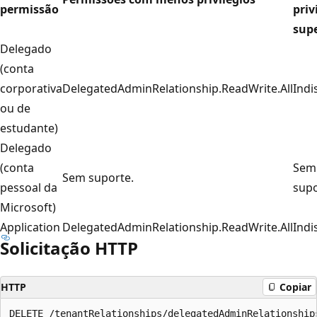
permissão
priv
supe
Delegado
(conta
corporativa
DelegatedAdminRelationship.ReadWrite.All
Indi
ou de
estudante)
Delegado
(conta
Sem
Sem suporte.
pessoal da
supo
Microsoft)
Application
DelegatedAdminRelationship.ReadWrite.All
Indi
Solicitação HTTP
HTTP
Copiar