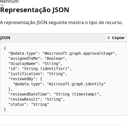
Nenhum
Representação JSON
A representação JSON seguinte mostra o tipo de recurso.
JSON
Copiar
{

  "@odata.type": "#microsoft.graph.approvalStage",

  "assignedToMe": "Boolean",

  "displayName": "String",

  "id": "String (identifier)",

  "justification": "String",

  "reviewedBy": {

    "@odata.type": "microsoft.graph.identity"

  },

  "reviewedDateTime": "String (timestamp)",

  "reviewResult": "String",

  "status": "String"

Modo