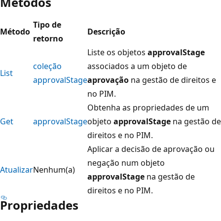
Métodos
Tipo de
Método
Descrição
retorno
Liste os objetos
approvalStage
coleção
associados a um objeto de
List
approvalStage
aprovação
na gestão de direitos e
no PIM.
Obtenha as propriedades de um
Get
approvalStage
objeto
approvalStage
na gestão de
direitos e no PIM.
Aplicar a decisão de aprovação ou
negação num objeto
Atualizar
Nenhum(a)
approvalStage
na gestão de
direitos e no PIM.
Propriedades