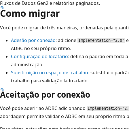
Fluxos de Dados Gen2 e relatórios paginados.
Como migrar
Você pode migrar de três maneiras, ordenadas pela quanti
Adesão por conexão
: adicione
e
Implementation="2.0"
ADBC no seu próprio ritmo.
Configuração do locatário
: defina o padrão em toda a
administração.
Substituição no espaço de trabalho
: substitui o padrã
trabalho para validação lado a lado.
Aceitação por conexão
Você pode aderir ao ADBC adicionando
Implementation="2.
abordagem permite validar o ADBC em seu próprio ritmo pa
Para obter instruções detalhadas sobre como ativar por c