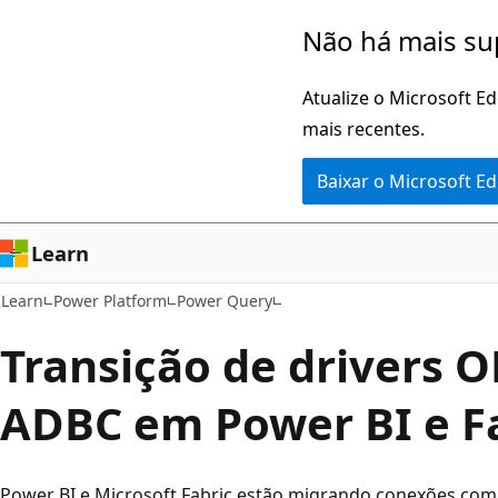
Pular
Não há mais su
para
o
Atualize o Microsoft E
conteúdo
mais recentes.
principal
Baixar o Microsoft E
Learn
Learn
Power Platform
Power Query
Transição de drivers 
ADBC em Power BI e F
Power BI e Microsoft Fabric estão migrando conexões com