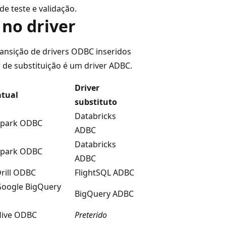
e teste e validação.
 no driver
transição de drivers ODBC inseridos
r de substituição é um driver ADBC.
Driver
atual
substituto
Databricks
Spark ODBC
ADBC
Databricks
Spark ODBC
ADBC
rill ODBC
FlightSQL ADBC
Google BigQuery
BigQuery ADBC
Hive ODBC
Preterido