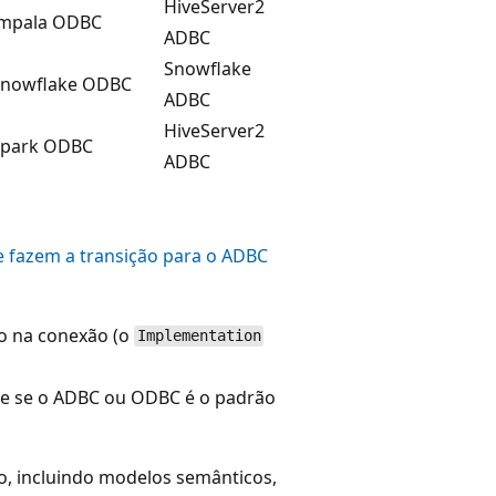
HiveServer2
Impala ODBC
ADBC
Snowflake
Snowflake ODBC
ADBC
HiveServer2
Spark ODBC
ADBC
 fazem a transição para o ADBC
o na conexão (o
Implementation
bre se o ADBC ou ODBC é o padrão
o, incluindo modelos semânticos,