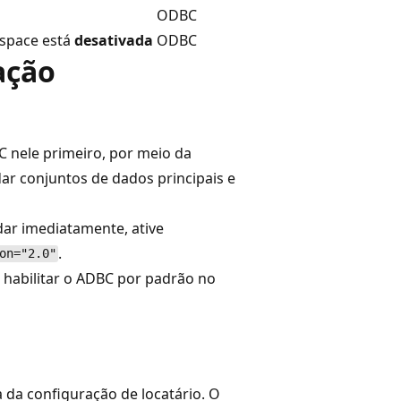
ODBC
kspace está
desativada
ODBC
ação
C nele primeiro, por meio da
dar conjuntos de dados principais e
dar imediatamente, ative
.
on="2.0"
a habilitar o ADBC por padrão no
 da configuração de locatário. O