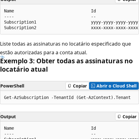
Name                               Id                 
----                               --                 
Subscription1                      yyyy-yyyy-yyyy-yyyy
Liste todas as assinaturas no locatário especificado que
estão autorizadas para a conta atual.
Exemplo 3: Obter todas as assinaturas no
locatário atual
PowerShell
Copiar
Abrir o Cloud Shell
Output
Copiar
Name                               Id                 
----                               --                 