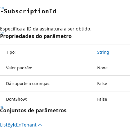
-Subscription
Id
Especifica a ID da assinatura a ser obtido.
Propriedades do parâmetro
Tipo:
String
Valor padrão:
None
Dá suporte a curingas:
False
DontShow:
False
Conjuntos de parâmetros
List
ById
InTenant