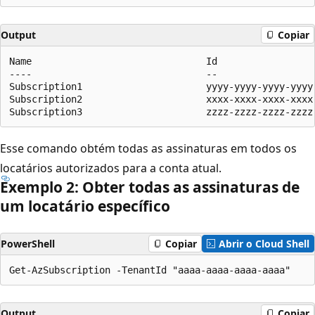
Output
Copiar
Name                               Id                 
----                               --                 
Subscription1                      yyyy-yyyy-yyyy-yyyy
Subscription2                      xxxx-xxxx-xxxx-xxxx
Esse comando obtém todas as assinaturas em todos os
locatários autorizados para a conta atual.
Exemplo 2: Obter todas as assinaturas de
um locatário específico
PowerShell
Copiar
Abrir o Cloud Shell
Output
Copiar