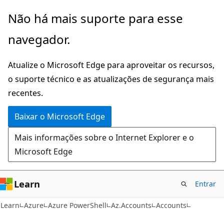
Pular
Ignore
Não há mais suporte para esse
para
e
navegador.
o
passe
conteúdo
para
Atualize o Microsoft Edge para aproveitar os recursos,
principal
a
o suporte técnico e as atualizações de segurança mais
navegação
recentes.
na
página
Baixar o Microsoft Edge
Mais informações sobre o Internet Explorer e o
Microsoft Edge
Learn
Entrar
Learn
Azure
Azure PowerShell
Az.Accounts
Accounts