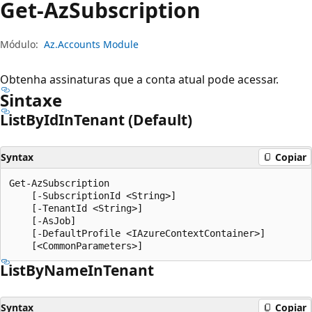
Get-Az
Subscription
Módulo:
Az.Accounts Module
Obtenha assinaturas que a conta atual pode acessar.
Sintaxe
List
ById
InTenant (Default)
Syntax
Copiar
Get-AzSubscription

    [-SubscriptionId <String>]

    [-TenantId <String>]

    [-AsJob]

    [-DefaultProfile <IAzureContextContainer>]

List
ByName
InTenant
Syntax
Copiar