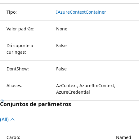
Tipo:
IAzureContextContainer
Valor padrão:
None
Dá suporte a
False
curingas:
DontShow:
False
Aliases:
AzContext, AzureRmContext,
AzureCredential
Conjuntos de parâmetros
(All)
Cargo:
Named