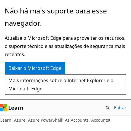
Pular
Ignore
Não há mais suporte para esse
para
e
navegador.
o
passe
conteúdo
para
Atualize o Microsoft Edge para aproveitar os recursos,
principal
a
o suporte técnico e as atualizações de segurança mais
navegação
recentes.
na
página
Baixar o Microsoft Edge
Mais informações sobre o Internet Explorer e o
Microsoft Edge
Learn
Entrar
Learn
Azure
Azure PowerShell
Az.Accounts
Accounts