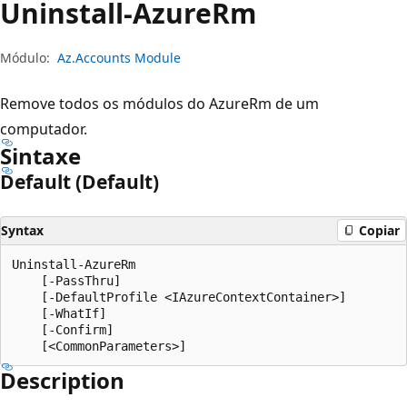
Uninstall-Azure
Rm
Módulo:
Az.Accounts Module
Remove todos os módulos do AzureRm de um
computador.
Sintaxe
Default (Default)
Syntax
Copiar
Uninstall-AzureRm

    [-PassThru]

    [-DefaultProfile <IAzureContextContainer>]

    [-WhatIf]

    [-Confirm]

Description