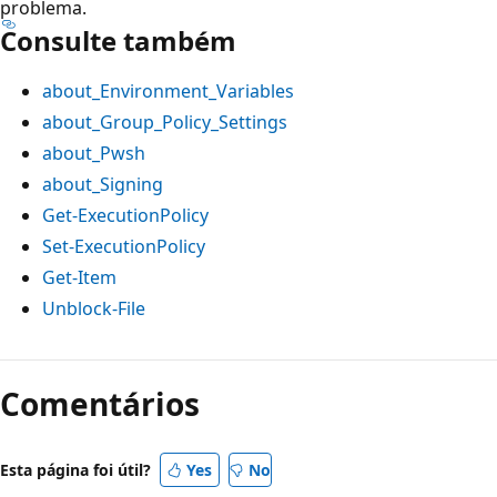
problema.
Consulte também
about_Environment_Variables
about_Group_Policy_Settings
about_Pwsh
about_Signing
Get-ExecutionPolicy
Set-ExecutionPolicy
Get-Item
Unblock-File
Comentários
Esta página foi útil?
Yes
No