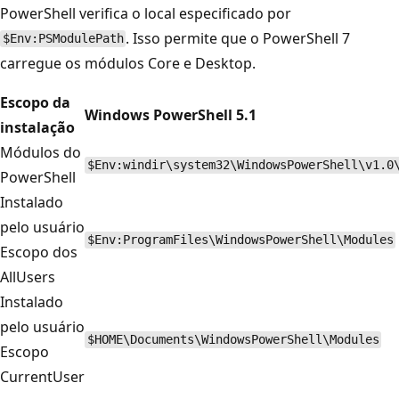
PowerShell verifica o local especificado por
. Isso permite que o PowerShell 7
$Env:PSModulePath
carregue os módulos Core e Desktop.
Escopo da
Windows PowerShell 5.1
instalação
Módulos do
$Env:windir\system32\WindowsPowerShell\v1.0
PowerShell
Instalado
pelo usuário
$Env:ProgramFiles\WindowsPowerShell\Modules
Escopo dos
AllUsers
Instalado
pelo usuário
$HOME\Documents\WindowsPowerShell\Modules
Escopo
CurrentUser