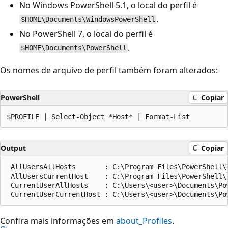
No Windows PowerShell 5.1, o local do perfil é
.
$HOME\Documents\WindowsPowerShell
No PowerShell 7, o local do perfil é
.
$HOME\Documents\PowerShell
Os nomes de arquivo de perfil também foram alterados:
PowerShell
Copiar
Output
Copiar
 AllUsersAllHosts       : C:\Program Files\PowerShell\7
 AllUsersCurrentHost    : C:\Program Files\PowerShell\
 CurrentUserAllHosts    : C:\Users\<user>\Documents\Pow
Confira mais informações em
about_Profiles
.