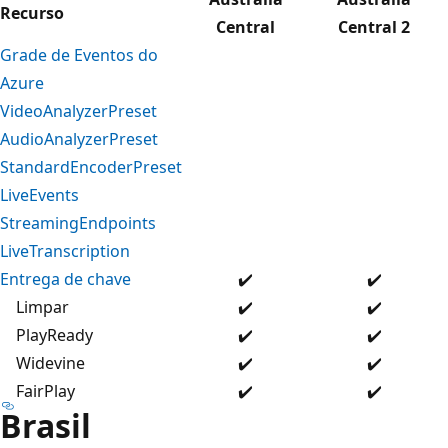
Recurso
Central
Central 2
Grade de Eventos do
Azure
VideoAnalyzerPreset
AudioAnalyzerPreset
StandardEncoderPreset
LiveEvents
StreamingEndpoints
LiveTranscription
Entrega de chave
✔️
✔️
Limpar
✔️
✔️
PlayReady
✔️
✔️
Widevine
✔️
✔️
FairPlay
✔️
✔️
Brasil