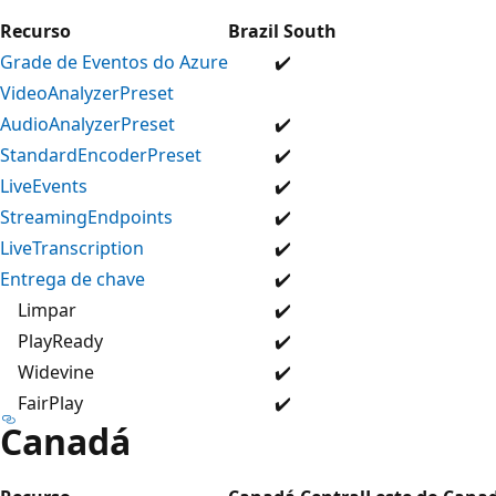
Recurso
Brazil South
Grade de Eventos do Azure
✔️
VideoAnalyzerPreset
AudioAnalyzerPreset
✔️
StandardEncoderPreset
✔️
LiveEvents
✔️
StreamingEndpoints
✔️
LiveTranscription
✔️
Entrega de chave
✔️
Limpar
✔️
PlayReady
✔️
Widevine
✔️
FairPlay
✔️
Canadá