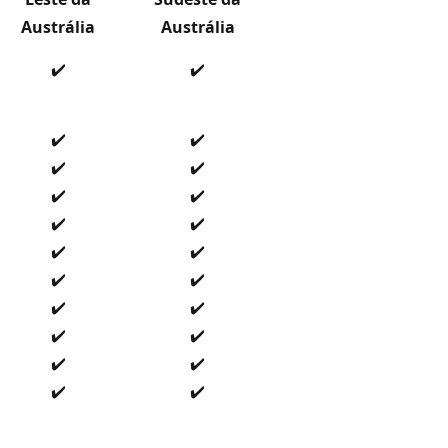
Austrália
Austrália
✔️
✔️
✔️
✔️
✔️
✔️
✔️
✔️
✔️
✔️
✔️
✔️
✔️
✔️
✔️
✔️
✔️
✔️
✔️
✔️
✔️
✔️