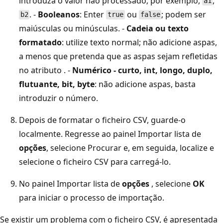
introduza o valor não processado; por exemplo,
,
a1
. -
Booleanos
: Enter
ou
; podem ser
b2
true
false
maiúsculas ou minúsculas. -
Cadeia ou texto
formatado
: utilize texto normal; não adicione aspas,
a menos que pretenda que as aspas sejam refletidas
no atributo . -
Numérico - curto, int, longo, duplo,
flutuante, bit, byte
: não adicione aspas, basta
introduzir o número.
Depois de formatar o ficheiro CSV, guarde-o
localmente. Regresse ao painel Importar lista de
opções
, selecione Procurar e, em seguida, localize e
selecione o ficheiro CSV para carregá-lo.
No painel Importar lista de
opções
, selecione
OK
para iniciar o processo de importação.
Se existir um problema com o ficheiro CSV, é apresentada