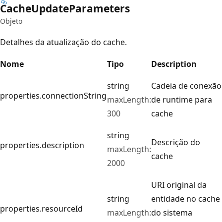
Cache
Update
Parameters
Objeto
Detalhes da atualização do cache.
Nome
Tipo
Description
string
Cadeia de conexão
properties.connectionString
maxLength:
de runtime para
300
cache
string
Descrição do
properties.description
maxLength:
cache
2000
URI original da
string
entidade no cache
properties.resourceId
maxLength:
do sistema