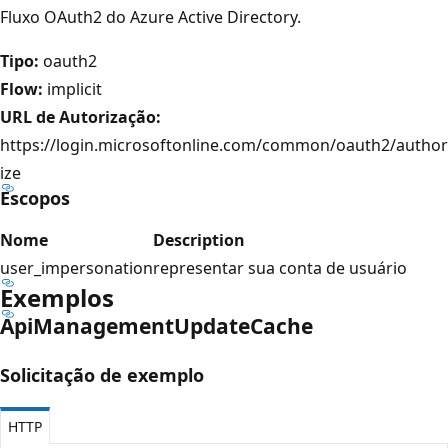
Fluxo OAuth2 do Azure Active Directory.
Tipo:
oauth2
Flow:
implicit
URL de Autorização:
https://login.microsoftonline.com/common/oauth2/author
ize
Escopos
Nome
Description
user_impersonation
representar sua conta de usuário
Exemplos
Api
Management
Update
Cache
Solicitação de exemplo
HTTP