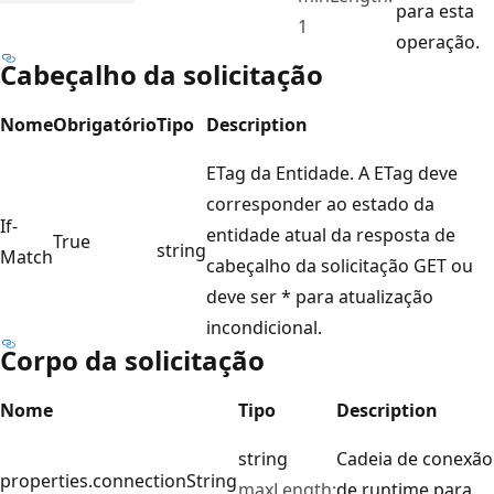
para esta
1
operação.
Cabeçalho da solicitação
Nome
Obrigatório
Tipo
Description
ETag da Entidade. A ETag deve
corresponder ao estado da
If-
entidade atual da resposta de
True
string
Match
cabeçalho da solicitação GET ou
deve ser * para atualização
incondicional.
Corpo da solicitação
Nome
Tipo
Description
string
Cadeia de conexão
properties.connectionString
maxLength:
de runtime para