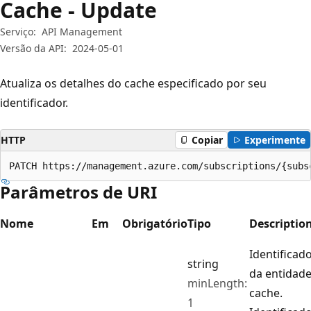
Cache - Update
Serviço:
API Management
Versão da API:
2024-05-01
Atualiza os detalhes do cache especificado por seu
identificador.
HTTP
Copiar
Experimente
PATCH https://management.azure.com/subscriptions/{subs
Parâmetros de URI
Nome
Em
Obrigatório
Tipo
Descriptio
Identificad
string
da entidad
minLength:
cache.
1