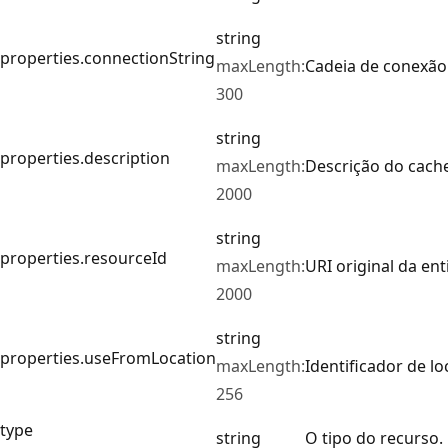
string
properties.connectionString
maxLength:
Cadeia de conexão
300
string
properties.description
maxLength:
Descrição do cach
2000
string
properties.resourceId
maxLength:
URI original da en
2000
string
properties.useFromLocation
maxLength:
Identificador de lo
256
type
string
O tipo do recurso