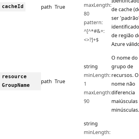
Identificad
maxLength:
cache
Id
path
True
de cache (d
80
ser 'padrão
pattern:
identificad
^[^*#&+:
de região d
<>?]+$
Azure válido
O nome do
string
grupo de
minLength:
recursos. O
resource
path
True
1
nome não
Group
Name
maxLength:
diferencia
90
maiúsculas
minúsculas
string
minLength: