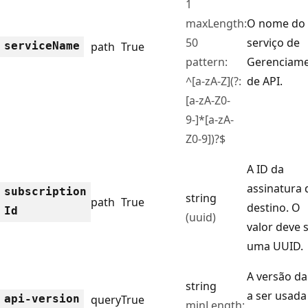
1
maxLength:
O nome do
50
serviço de
service
Name
path
True
pattern:
Gerenciam
^[a-zA-Z](?:
de API.
[a-zA-Z0-
9-]*[a-zA-
Z0-9])?$
A ID da
assinatura 
subscription
string
path
True
destino. O
Id
(uuid)
valor deve 
uma UUID.
A versão da
string
a ser usada
api-version
query
True
minLength: