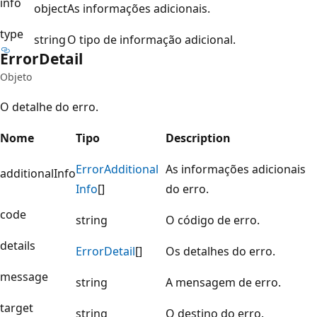
info
object
As informações adicionais.
type
string
O tipo de informação adicional.
Error
Detail
Objeto
O detalhe do erro.
Nome
Tipo
Description
Error
Additional
As informações adicionais
additionalInfo
Info
[]
do erro.
code
string
O código de erro.
details
Error
Detail
[]
Os detalhes do erro.
message
string
A mensagem de erro.
target
string
O destino do erro.