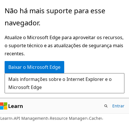
Pular
Ignore
Não há mais suporte para esse
para
e
navegador.
o
passe
conteúdo
para
Atualize o Microsoft Edge para aproveitar os recursos,
principal
a
o suporte técnico e as atualizações de segurança mais
navegação
recentes.
na
página
Baixar o Microsoft Edge
Mais informações sobre o Internet Explorer e o
Microsoft Edge
Learn
Entrar
Learn
API Management
Resource Manager
Cache