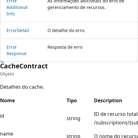
Error
As informações adicionais do erro de
Additional
gerenciamento de recursos.
Info
Error
Detail
O detalhe do erro.
Error
Resposta de erro
Response
Cache
Contract
Objeto
Detalhes do cache.
Nome
Tipo
Description
ID de recurso total
id
string
/subscriptions/{s
name
string
O nome do recurs