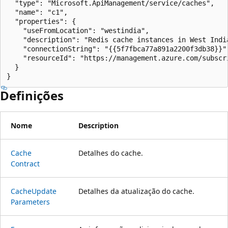
  "type": "Microsoft.ApiManagement/service/caches",

  "name": "c1",

  "properties": {

    "useFromLocation": "westindia",

    "description": "Redis cache instances in West India
    "connectionString": "{{5f7fbca77a891a2200f3db38}}",
    "resourceId": "https://management.azure.com/subscr
  }

}
Definições
Nome
Description
Cache
Detalhes do cache.
Contract
Cache
Update
Detalhes da atualização do cache.
Parameters