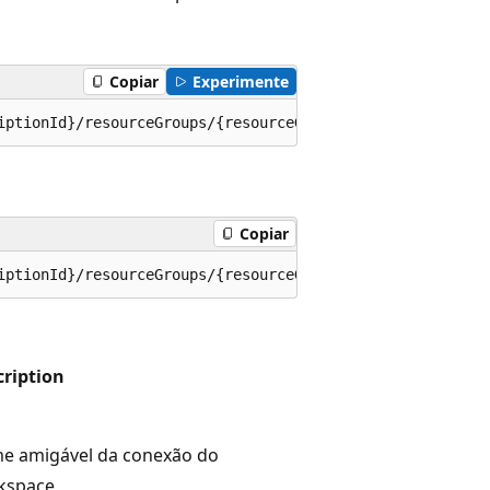
Copiar
Experimente
iptionId}/resourceGroups/{resourceGroupName}/providers/M
Copiar
iptionId}/resourceGroups/{resourceGroupName}/providers/M
cription
e amigável da conexão do
kspace