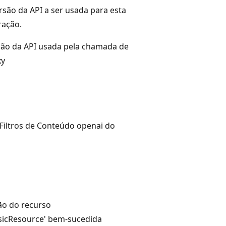
rsão da API a ser usada para esta
ração.
ão da API usada pela chamada de
xy
Filtros de Conteúdo openai do
ão do recurso
asicResource' bem-sucedida