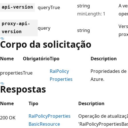
string
A ve
api-version
query
True
minLength: 1
ope
proxy-api-
Vers
query
string
version
pro
Corpo da solicitação
Nome
Obrigatório
Tipo
Description
Rai
Policy
Propriedades de 
properties
True
Properties
Azure.
Respostas
Nome
Tipo
Description
Rai
Policy
Properties
Operação de atualizaç
200 OK
Basic
Resource
'RaiPolicyPropertiesB