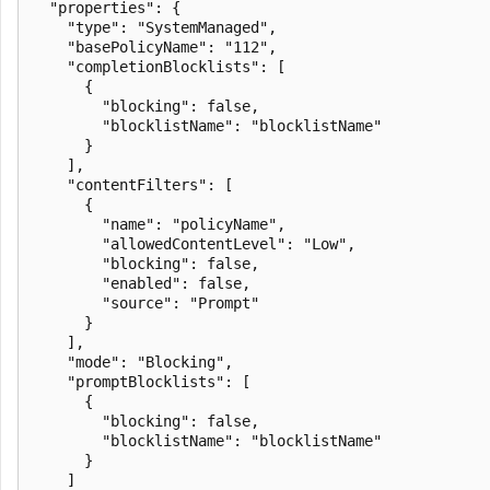
  "properties": {

    "type": "SystemManaged",

    "basePolicyName": "112",

    "completionBlocklists": [

      {

        "blocking": false,

        "blocklistName": "blocklistName"

      }

    ],

    "contentFilters": [

      {

        "name": "policyName",

        "allowedContentLevel": "Low",

        "blocking": false,

        "enabled": false,

        "source": "Prompt"

      }

    ],

    "mode": "Blocking",

    "promptBlocklists": [

      {

        "blocking": false,

        "blocklistName": "blocklistName"

      }

    ]
