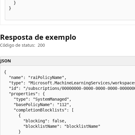
  }

}

Resposta de exemplo
Código de status:
200
JSON
{

  "name": "raiPolicyName",

  "type": "Microsoft.MachineLearningServices/workspaces
  "id": "/subscriptions/00000000-0000-0000-0000-000000
  "properties": {

    "type": "SystemManaged",

    "basePolicyName": "112",

    "completionBlocklists": [

      {

        "blocking": false,

        "blocklistName": "blocklistName"

      }
