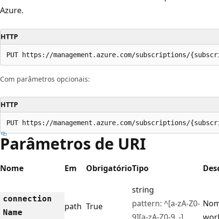
Azure.
HTTP
PUT https://management.azure.com/subscriptions/{subscr
Com parâmetros opcionais:
HTTP
PUT https://management.azure.com/subscriptions/{subscr
Parâmetros de URI
Nome
Em
Obrigatório
Tipo
Des
string
connection
pattern: ^[a-zA-Z0-
Nom
path
True
Name
9][a-zA-Z0-9_-]
wor