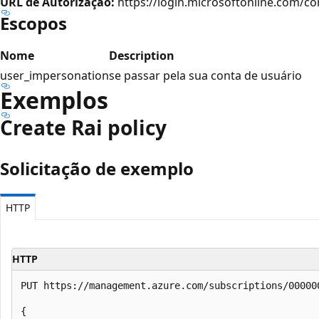
URL de Autorização:
https://login.microsoftonline.com/
Escopos
Nome
Description
user_impersonation
se passar pela sua conta de usuário
Exemplos
Create Rai policy
Solicitação de exemplo
HTTP
HTTP
PUT https://management.azure.com/subscriptions/00000
{
