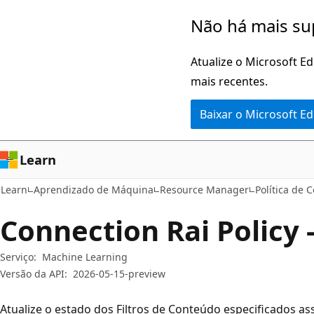
Pular
Ignore
Não há mais su
para
e
o
passe
Atualize o Microsoft E
conteúdo
para
mais recentes.
principal
a
Baixar o Microsoft E
navegação
na
página
Learn
Learn
Aprendizado de Máquina
Resource Manager
Política de 
Connection Rai Policy 
Serviço:
Machine Learning
Versão da API:
2026-05-15-preview
Atualize o estado dos Filtros de Conteúdo especificados 