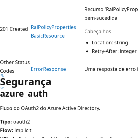
Recurso 'RaiPolicyProp
bem-sucedida
Rai
Policy
Properties
201 Created
Cabeçalhos
Basic
Resource
Location: string
Retry-After: integer
Other Status
Error
Response
Uma resposta de erro 
Codes
Segurança
azure_auth
Fluxo do OAuth2 do Azure Active Directory.
Tipo:
oauth2
Flow:
implicit