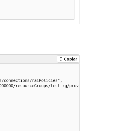
Copiar
/connections/raiPolicies",

000000/resourceGroups/test-rg/providers/Microsoft.Machin