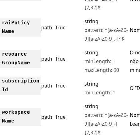
{2,32}$
string
rai
Policy
path
True
pattern: ^[a-zA-Z0-
Nome
Name
9][a-zA-Z0-9_.-]*$
string
O n
resource
path
True
minLength: 1
não 
Group
Name
maxLength: 90
minú
subscription
string
path
True
O ID
Id
minLength: 1
string
workspace
pattern: ^[a-zA-Z0-
Nom
path
True
Name
9][a-zA-Z0-9_-]
Lea
{2,32}$