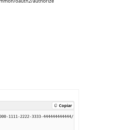
common/oauth2/authorize
Copiar
000-1111-2222-3333-444444444444/resourceGroups/test-rg/p