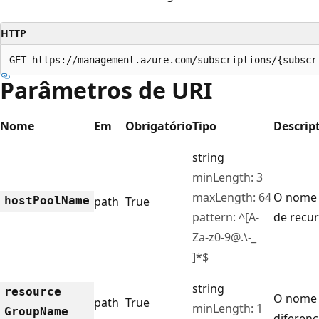
HTTP
GET https://management.azure.com/subscriptions/{subscr
Parâmetros de URI
Nome
Em
Obrigatório
Tipo
Descrip
string
minLength: 3
maxLength: 64
O nome 
host
Pool
Name
path
True
pattern: ^[A-
de recur
Za-z0-9@.\-_
]*$
string
resource
O nome 
path
True
minLength: 1
Group
Name
diferenc