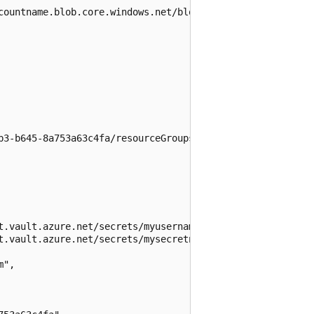
countname.blob.core.windows.net/blobcontainer/file",

b3-b645-8a753a63c4fa/resourceGroups/resourceGroup1/provid
t.vault.azure.net/secrets/myusername",

t.vault.azure.net/secrets/mysecretname"

",
