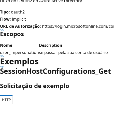
Fluxo do OAuth2 do Azure Active Directory.
Tipo:
oauth2
Flow:
implicit
URL de Autorização:
https://login.microsoftonline.com/
Escopos
Nome
Description
user_impersonation
se passar pela sua conta de usuário
Exemplos
Session
Host
Configurations_Get
Solicitação de exemplo
HTTP