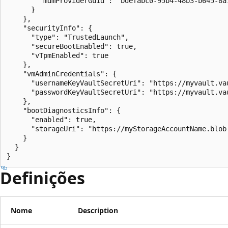
        "mdmProviderGuid": "bdefabc0-95b4-48b3-b645-8a7
      }

    },

    "securityInfo": {

      "type": "TrustedLaunch",

      "secureBootEnabled": true,

      "vTpmEnabled": true

    },

    "vmAdminCredentials": {

      "usernameKeyVaultSecretUri": "https://myvault.va
      "passwordKeyVaultSecretUri": "https://myvault.va
    },

    "bootDiagnosticsInfo": {

      "enabled": true,

      "storageUri": "https://myStorageAccountName.blob.
    }

  }

}
Definições
Nome
Description