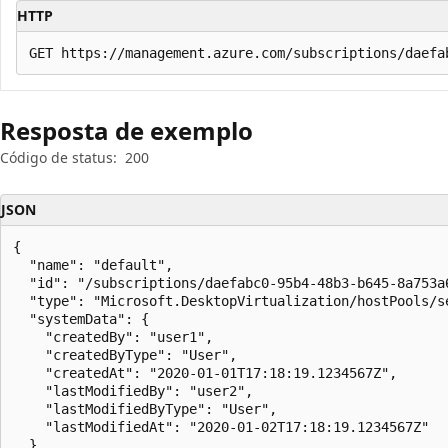
HTTP
Resposta de exemplo
Código de status:
200
JSON
{

  "name": "default",

  "id": "/subscriptions/daefabc0-95b4-48b3-b645-8a753a
  "type": "Microsoft.DesktopVirtualization/hostPools/se
  "systemData": {

    "createdBy": "user1",

    "createdByType": "User",

    "createdAt": "2020-01-01T17:18:19.1234567Z",

    "lastModifiedBy": "user2",

    "lastModifiedByType": "User",

    "lastModifiedAt": "2020-01-02T17:18:19.1234567Z"

  },
