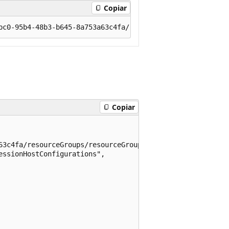
Copiar
Copiar
63c4fa/resourceGroups/resourceGroup1/providers/Microsoft
ssionHostConfigurations",
