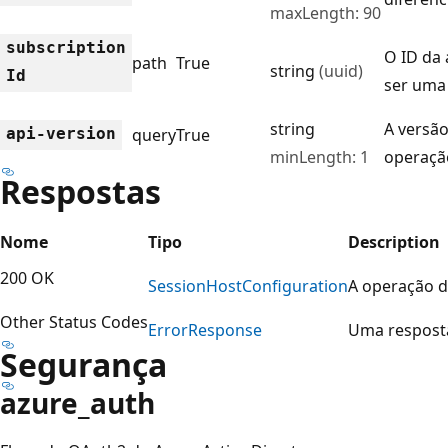
maxLength: 90
subscription
O ID da 
path
True
string
(uuid)
Id
ser uma
string
A versão
api-version
query
True
minLength: 1
operaçã
Respostas
Nome
Tipo
Description
200 OK
Session
Host
Configuration
A operação d
Other Status Codes
Error
Response
Uma resposta
Segurança
azure_auth