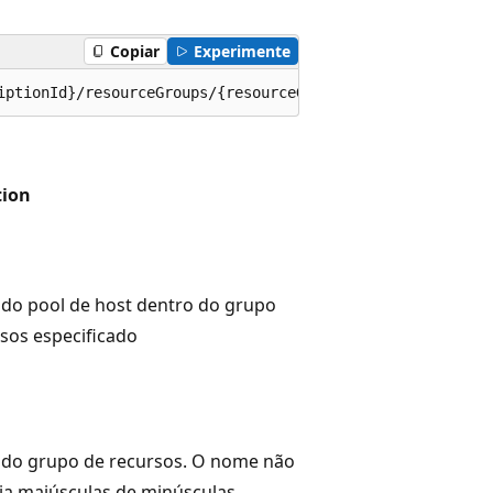
Copiar
Experimente
iptionId}/resourceGroups/{resourceGroupName}/providers/M
tion
do pool de host dentro do grupo
sos especificado
do grupo de recursos. O nome não
ia maiúsculas de minúsculas.