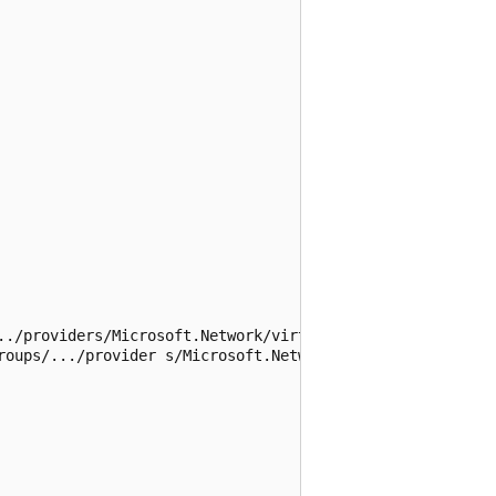
../providers/Microsoft.Network/virtualNetworks/.../subnet
roups/.../provider s/Microsoft.Network/networkSecurityGro