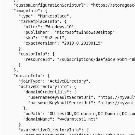
    "customConfigurationScriptUrl": "https://storageac
    "imageInfo": {

      "type": "Marketplace",

      "marketplaceInfo": {

        "offer": "Windows-10",

        "publisher": "MicrosoftWindowsDesktop",

        "sku": "19h2-ent",

        "exactVersion": "2019.0.20190115"

      },

      "customInfo": {

        "resourceId": "/subscriptions/daefabc0-95b4-48
      }

    },

    "domainInfo": {

      "joinType": "ActiveDirectory",

      "activeDirectoryInfo": {

        "domainCredentials": {

          "usernameKeyVaultSecretUri": "https://myvaul
          "passwordKeyVaultSecretUri": "https://myvaul
        },

        "ouPath": "OU=testOU,DC=domain,DC=Domain,DC=com
        "domainName": "wvdarmtest1.net"

      },

      "azureActiveDirectoryInfo": {
