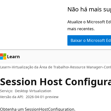
Pular
Ignore
Não há mais su
para
e
o
passe
Atualize o Microsoft E
conteúdo
para
mais recentes.
principal
a
Baixar o Microsoft E
navegação
na
página
Learn
Learn
Virtualização da Área de Trabalho
Resource Manager
Conf
Session Host Configura
Serviço:
Desktop Virtualization
Versão da API:
2026-04-01-preview
Obtenha um SessionHostConfiguration.