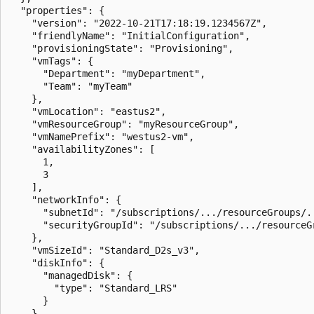
  "properties": {

    "version": "2022-10-21T17:18:19.1234567Z",

    "friendlyName": "InitialConfiguration",

    "provisioningState": "Provisioning",

    "vmTags": {

      "Department": "myDepartment",

      "Team": "myTeam"

    },

    "vmLocation": "eastus2",

    "vmResourceGroup": "myResourceGroup",

    "vmNamePrefix": "westus2-vm",

    "availabilityZones": [

      1,

      3

    ],

    "networkInfo": {

      "subnetId": "/subscriptions/.../resourceGroups/.
      "securityGroupId": "/subscriptions/.../resourceG
    },

    "vmSizeId": "Standard_D2s_v3",

    "diskInfo": {

      "managedDisk": {

        "type": "Standard_LRS"

      }

    },
