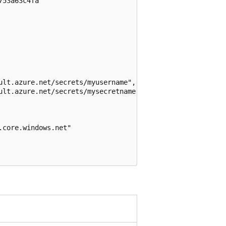
53a63c4fa"

ult.azure.net/secrets/myusername",

ult.azure.net/secrets/mysecretname"

core.windows.net"
