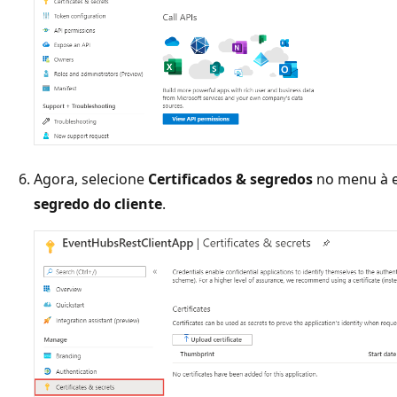
Agora, selecione
Certificados & segredos
no menu à e
segredo do cliente
.