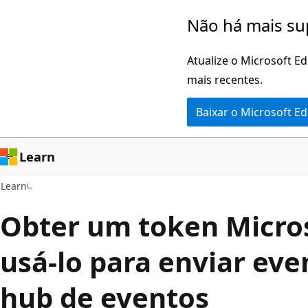
Pular
Não há mais su
para
o
Atualize o Microsoft E
conteúdo
mais recentes.
principal
Baixar o Microsoft E
Learn
Learn
Obter um token Micros
usá-lo para enviar ev
hub de eventos