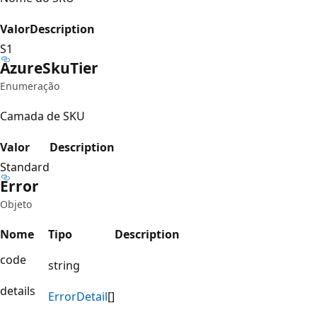
Valor
Description
S1
Azure
Sku
Tier
Enumeração
Camada de SKU
Valor
Description
Standard
Error
Objeto
Nome
Tipo
Description
code
string
details
Error
Detail
[]