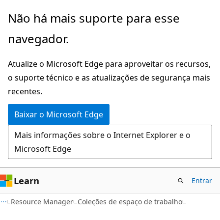
Pular
Ignore
Não há mais suporte para esse
para
e
navegador.
o
passe
conteúdo
para
Atualize o Microsoft Edge para aproveitar os recursos,
principal
a
o suporte técnico e as atualizações de segurança mais
navegação
recentes.
na
página
Baixar o Microsoft Edge
Mais informações sobre o Internet Explorer e o
Microsoft Edge
Learn
Entrar
Resource Manager
Coleções de espaço de trabalho