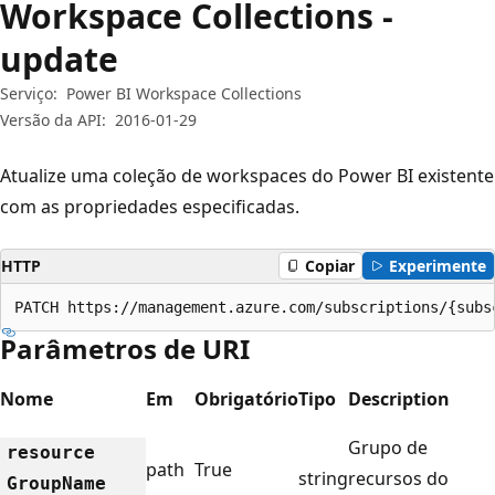
Workspace Collections -
update
Serviço:
Power BI Workspace Collections
Versão da API:
2016-01-29
Atualize uma coleção de workspaces do Power BI existente
com as propriedades especificadas.
HTTP
Copiar
Experimente
PATCH https://management.azure.com/subscriptions/{subs
Parâmetros de URI
Nome
Em
Obrigatório
Tipo
Description
Grupo de
resource
path
True
string
recursos do
Group
Name