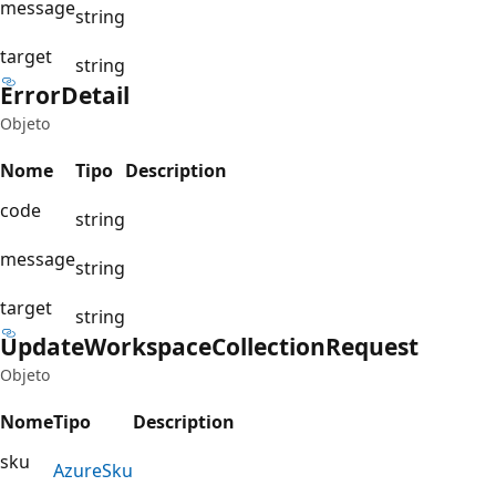
message
string
target
string
Error
Detail
Objeto
Nome
Tipo
Description
code
string
message
string
target
string
Update
Workspace
Collection
Request
Objeto
Nome
Tipo
Description
sku
Azure
Sku