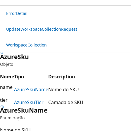
Error
Detail
Update
Workspace
Collection
Request
Workspace
Collection
Azure
Sku
Objeto
Nome
Tipo
Description
name
Azure
Sku
Name
Nome do SKU
tier
Azure
Sku
Tier
Camada de SKU
Azure
Sku
Name
Enumeração
Nome do SKU