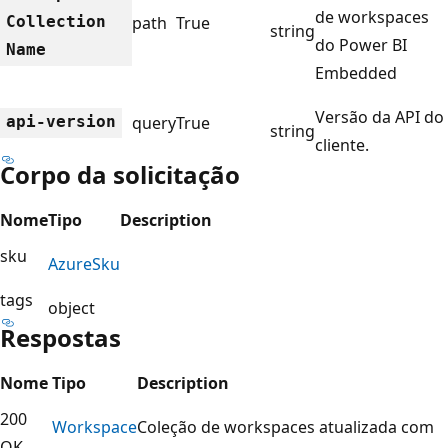
de workspaces
Collection
path
True
string
do Power BI
Name
Embedded
Versão da API do
api-version
query
True
string
cliente.
Corpo da solicitação
Nome
Tipo
Description
sku
Azure
Sku
tags
object
Respostas
Nome
Tipo
Description
200
Workspace
Coleção de workspaces atualizada com
OK