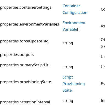
Container
properties.containerSettings
Co
Configuration
Environment
properties.environmentVariables
As
Variable
[]
Ob
properties.forceUpdateTag
string
o 
properties.outputs
Li
properties.primaryScriptUri
string
Ur
Script
properties.provisioningState
Provisioning
Es
State
string
In
properties.retentionInterval