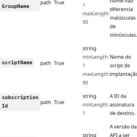
nome não
path
True
1
Group
Name
diferencia
maxLength:
maiúsculas
90
de
minúsculas
string
minLength:
Nome do
script
Name
path
True
1
script de
maxLength:
implantaçã
90
string
A ID da
subscription
path
True
minLength:
assinatura
Id
1
de destino.
A versão da
string
API a ser