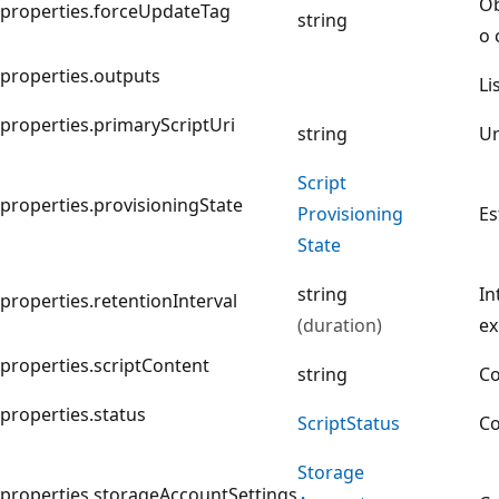
Ob
properties.forceUpdateTag
string
o 
properties.outputs
Li
properties.primaryScriptUri
string
Ur
Script
properties.provisioningState
Provisioning
Es
State
string
In
properties.retentionInterval
(duration)
ex
properties.scriptContent
string
Co
properties.status
Script
Status
Co
Storage
properties.storageAccountSettings