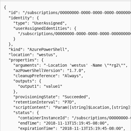
{

  "id": "/subscriptions/00000000-0000-0000-0000-000000
  "identity": {

    "type": "UserAssigned",

    "userAssignedIdentities": {

      "/subscriptions/00000000-0000-0000-0000-00000000
    }

  },

  "kind": "AzurePowerShell",

  "location": "westus",

  "properties": {

    "arguments": "-Location 'westus' -Name \"*rg2\"",

    "azPowerShellVersion": "1.7.0",

    "cleanupPreference": "Always",

    "outputs": {

      "output1": "value1"

    },

    "provisioningState": "Succeeded",

    "retentionInterval": "P7D",

    "scriptContent": "Param([string]$Location,[string]
    "status": {

      "containerInstanceId": "/subscriptions/00000000-
      "endTime": "2018-11-13T15:19:45-08:00",

      "expirationTime": "2018-11-13T15:19:45-08:00",
