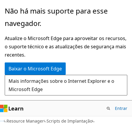
Pular
Ignore
Não há mais suporte para esse
para
e
navegador.
o
passe
conteúdo
para
Atualize o Microsoft Edge para aproveitar os recursos,
principal
a
o suporte técnico e as atualizações de segurança mais
navegação
recentes.
na
página
Baixar o Microsoft Edge
Mais informações sobre o Internet Explorer e o
Microsoft Edge
Learn
Entrar
Resource Manager
Scripts de Implantação