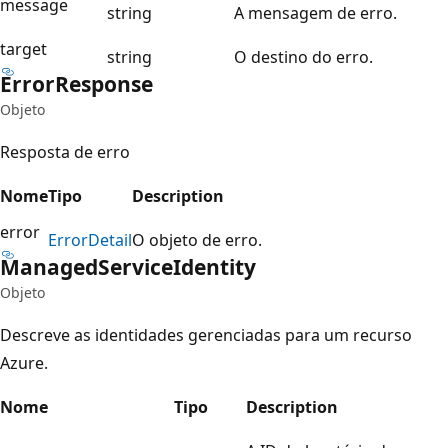
message
string
A mensagem de erro.
target
string
O destino do erro.
Error
Response
Objeto
Resposta de erro
Nome
Tipo
Description
error
Error
Detail
O objeto de erro.
Managed
Service
Identity
Objeto
Descreve as identidades gerenciadas para um recurso
Azure.
Nome
Tipo
Description