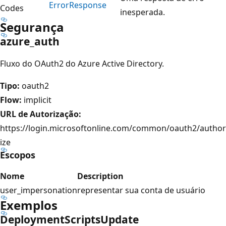
Error
Response
Codes
inesperada.
Segurança
azure_auth
Fluxo do OAuth2 do Azure Active Directory.
Tipo:
oauth2
Flow:
implicit
URL de Autorização:
https://login.microsoftonline.com/common/oauth2/author
ize
Escopos
Nome
Description
user_impersonation
representar sua conta de usuário
Exemplos
Deployment
Scripts
Update