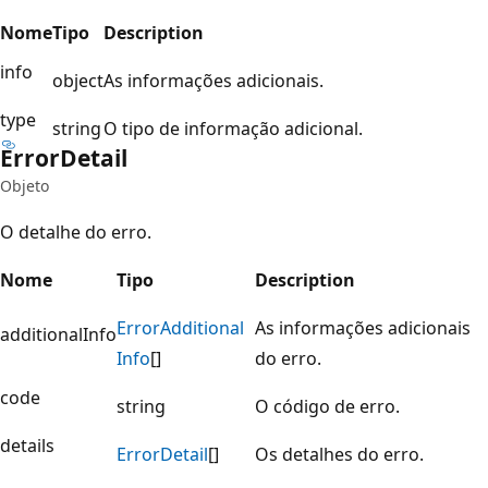
Nome
Tipo
Description
info
object
As informações adicionais.
type
string
O tipo de informação adicional.
Error
Detail
Objeto
O detalhe do erro.
Nome
Tipo
Description
Error
Additional
As informações adicionais
additionalInfo
Info
[]
do erro.
code
string
O código de erro.
details
Error
Detail
[]
Os detalhes do erro.