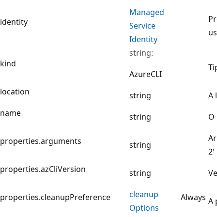
Managed
Pr
identity
Service
us
Identity
string:
kind
Ti
AzureCLI
location
string
A 
name
string
O 
Ar
properties.arguments
string
2'
properties.azCliVersion
string
Ve
cleanup
properties.cleanupPreference
Always
A 
Options