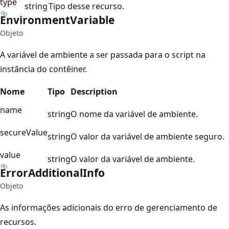
type
string
Tipo desse recurso.
Environment
Variable
Objeto
A variável de ambiente a ser passada para o script na
instância do contêiner.
Nome
Tipo
Description
name
string
O nome da variável de ambiente.
secureValue
string
O valor da variável de ambiente seguro.
value
string
O valor da variável de ambiente.
Error
Additional
Info
Objeto
As informações adicionais do erro de gerenciamento de
recursos.