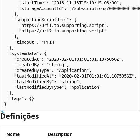
      "startTime": "2018-11-13T15:19:45-08:00",

      "storageAccountId": "/subscriptions/00000000-000
    },

    "supportingScriptUris": [

      "https://uri1.to.supporting.script",

      "https://uri2.to.supporting.script"

    ],

    "timeout": "PT1H"

  },

  "systemData": {

    "createdAt": "2020-02-01T01:01:01.1075056Z",

    "createdBy": "string",

    "createdByType": "Application",

    "lastModifiedAt": "2020-02-01T01:01:01.1075056Z",

    "lastModifiedBy": "string",

    "lastModifiedByType": "Application"

  },

  "tags": {}

}
Definições
Nome
Description