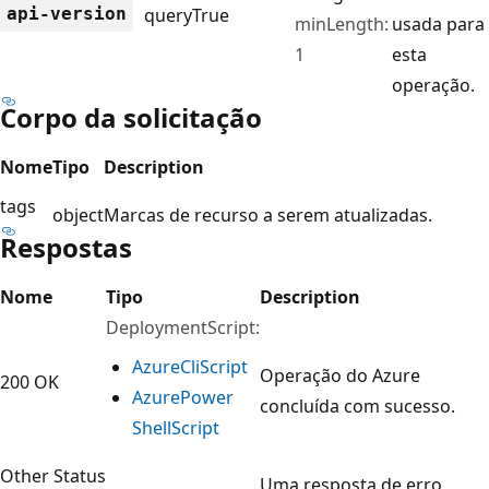
api-version
query
True
minLength:
usada para
1
esta
operação.
Corpo da solicitação
Nome
Tipo
Description
tags
object
Marcas de recurso a serem atualizadas.
Respostas
Nome
Tipo
Description
DeploymentScript:
Azure
Cli
Script
Operação do Azure
200 OK
Azure
Power
concluída com sucesso.
Shell
Script
Other Status
Uma resposta de erro