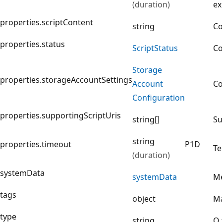
(duration)
ex
properties.scriptContent
string
Co
properties.status
Script
Status
Co
Storage
properties.storageAccountSettings
Account
Co
Configuration
properties.supportingScriptUris
string[]
Su
string
properties.timeout
P1D
Te
(duration)
systemData
system
Data
Me
tags
object
Ma
type
string
O 