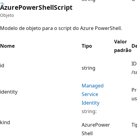
Azure
Power
Shell
Script
Objeto
Modelo de objeto para o script do Azure PowerShell.
Valor
Nome
Tipo
De
padrão
ID
id
string
/s
Managed
Pr
identity
Service
us
Identity
string:
kind
Azure
Power
Ti
Shell