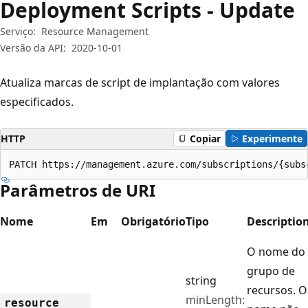
Deployment Scripts - Update
Serviço:
Resource Management
Versão da API:
2020-10-01
Atualiza marcas de script de implantação com valores
especificados.
HTTP
Copiar
Experimente
PATCH https://management.azure.com/subscriptions/{subs
Parâmetros de URI
Nome
Em
Obrigatório
Tipo
Descriptio
O nome do
grupo de
string
recursos. O
minLength:
resource