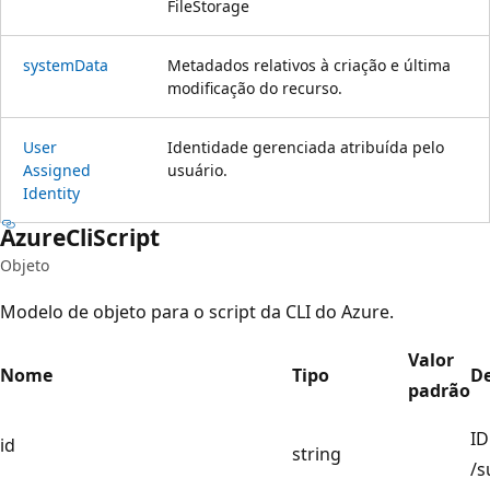
FileStorage
system
Data
Metadados relativos à criação e última
modificação do recurso.
User
Identidade gerenciada atribuída pelo
Assigned
usuário.
Identity
Azure
Cli
Script
Objeto
Modelo de objeto para o script da CLI do Azure.
Valor
Nome
Tipo
De
padrão
ID
id
string
/s