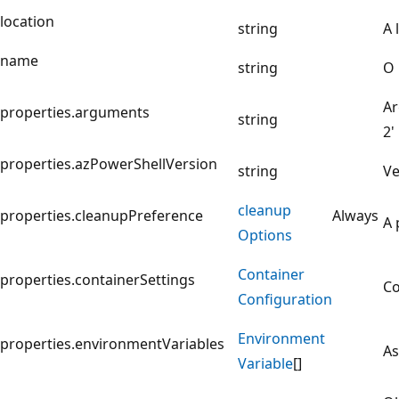
location
string
A 
name
string
O 
Ar
properties.arguments
string
2'
properties.azPowerShellVersion
string
Ve
cleanup
properties.cleanupPreference
Always
A 
Options
Container
properties.containerSettings
Co
Configuration
Environment
properties.environmentVariables
As
Variable
[]