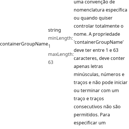
uma convenção de
nomenclatura específica
ou quando quiser
controlar totalmente o
string
nome. A propriedade
minLength:
'containerGroupName'
containerGroupName
1
deve ter entre 1 e 63
maxLength:
caracteres, deve conter
63
apenas letras
minúsculas, números e
traços e não pode iniciar
ou terminar com um
traço e traços
consecutivos não são
permitidos. Para
especificar um