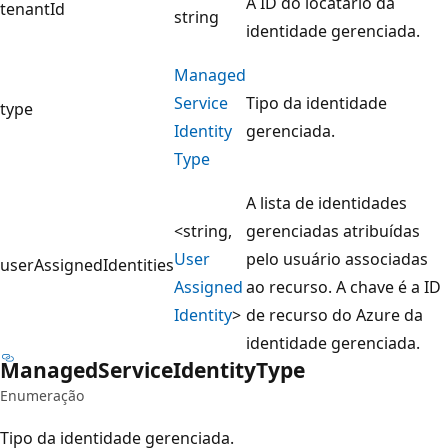
A ID do locatário da
tenantId
string
identidade gerenciada.
Managed
Service
Tipo da identidade
type
Identity
gerenciada.
Type
A lista de identidades
<string,
gerenciadas atribuídas
User
pelo usuário associadas
userAssignedIdentities
Assigned
ao recurso. A chave é a ID
Identity
>
de recurso do Azure da
identidade gerenciada.
Managed
Service
Identity
Type
Enumeração
Tipo da identidade gerenciada.