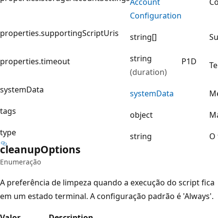
Account
Co
Configuration
properties.supportingScriptUris
string[]
Su
string
properties.timeout
P1D
Te
(duration)
systemData
system
Data
Me
tags
object
Ma
type
string
O 
cleanup
Options
Enumeração
A preferência de limpeza quando a execução do script fica
em um estado terminal. A configuração padrão é 'Always'.
Valor
Description