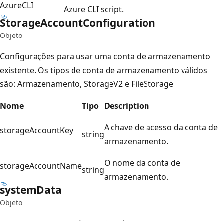
AzureCLI
Azure CLI script.
Storage
Account
Configuration
Objeto
Configurações para usar uma conta de armazenamento
existente. Os tipos de conta de armazenamento válidos
são: Armazenamento, StorageV2 e FileStorage
Nome
Tipo
Description
A chave de acesso da conta de
storageAccountKey
string
armazenamento.
O nome da conta de
storageAccountName
string
armazenamento.
system
Data
Objeto