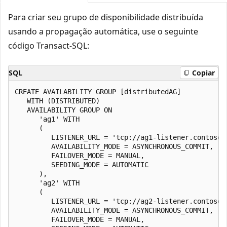
Para criar seu grupo de disponibilidade distribuída
usando a propagação automática, use o seguinte
código Transact-SQL:
SQL
Copiar
CREATE AVAILABILITY GROUP [distributedAG]

   WITH (DISTRIBUTED)

   AVAILABILITY GROUP ON

      'ag1' WITH

      (

         LISTENER_URL = 'tcp://ag1-listener.contoso.c
         AVAILABILITY_MODE = ASYNCHRONOUS_COMMIT,

         FAILOVER_MODE = MANUAL,

         SEEDING_MODE = AUTOMATIC

      ),

      'ag2' WITH

      (

         LISTENER_URL = 'tcp://ag2-listener.contoso.c
         AVAILABILITY_MODE = ASYNCHRONOUS_COMMIT,

         FAILOVER_MODE = MANUAL,
