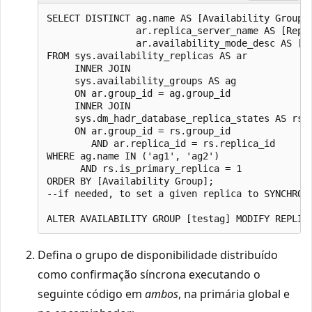
SELECT DISTINCT ag.name AS [Availability Group],
                ar.replica_server_name AS [Repli
                ar.availability_mode_desc AS [Av
FROM sys.availability_replicas AS ar

     INNER JOIN

     sys.availability_groups AS ag

     ON ar.group_id = ag.group_id

     INNER JOIN

     sys.dm_hadr_database_replica_states AS rs

     ON ar.group_id = rs.group_id

        AND ar.replica_id = rs.replica_id

WHERE ag.name IN ('ag1', 'ag2')

      AND rs.is_primary_replica = 1

ORDER BY [Availability Group];

--if needed, to set a given replica to SYNCHRON
Defina o grupo de disponibilidade distribuído
como confirmação síncrona executando o
seguinte código em
ambos
, na primária global e