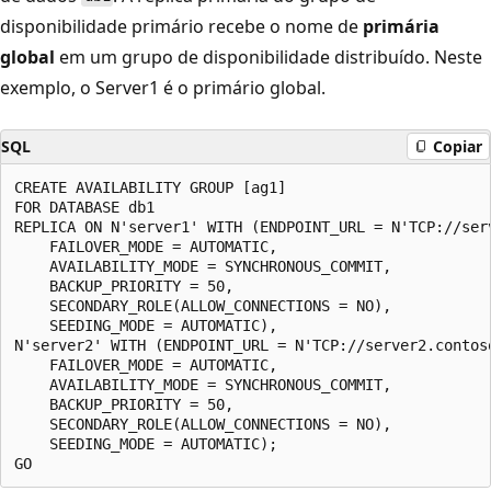
disponibilidade primário recebe o nome de
primária
global
em um grupo de disponibilidade distribuído. Neste
exemplo, o Server1 é o primário global.
SQL
Copiar
CREATE AVAILABILITY GROUP [ag1]

FOR DATABASE db1

REPLICA ON N'server1' WITH (ENDPOINT_URL = N'TCP://serv
    FAILOVER_MODE = AUTOMATIC,

    AVAILABILITY_MODE = SYNCHRONOUS_COMMIT,

    BACKUP_PRIORITY = 50,

    SECONDARY_ROLE(ALLOW_CONNECTIONS = NO),

    SEEDING_MODE = AUTOMATIC),

N'server2' WITH (ENDPOINT_URL = N'TCP://server2.contoso
    FAILOVER_MODE = AUTOMATIC,

    AVAILABILITY_MODE = SYNCHRONOUS_COMMIT,

    BACKUP_PRIORITY = 50,

    SECONDARY_ROLE(ALLOW_CONNECTIONS = NO),

    SEEDING_MODE = AUTOMATIC);
