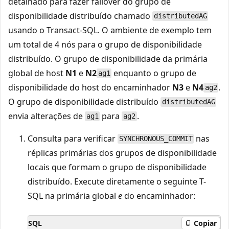
detalhado para fazer failover do grupo de
disponibilidade distribuído chamado
distributedAG
usando o Transact-SQL. O ambiente de exemplo tem
um total de 4 nós para o grupo de disponibilidade
distribuído. O grupo de disponibilidade da primária
global de host
N1
e
N2
enquanto o grupo de
ag1
disponibilidade do host do encaminhador
N3
e
N4
.
ag2
O grupo de disponibilidade distribuído
distributedAG
envia alterações de
para
.
ag1
ag2
Consulta para verificar
nas
SYNCHRONOUS_COMMIT
réplicas primárias dos grupos de disponibilidade
locais que formam o grupo de disponibilidade
distribuído. Execute diretamente o seguinte T-
SQL na primária global
e
do encaminhador:
SQL
Copiar