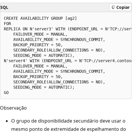
SQL
Copiar
CREATE AVAILABILITY GROUP [ag2]

FOR

REPLICA ON N'server3' WITH (ENDPOINT_URL = N'TCP://serv
    FAILOVER_MODE = MANUAL,

    AVAILABILITY_MODE = SYNCHRONOUS_COMMIT,

    BACKUP_PRIORITY = 50,

    SECONDARY_ROLE(ALLOW_CONNECTIONS = NO),

    SEEDING_MODE = AUTOMATIC),

N'server4' WITH (ENDPOINT_URL = N'TCP://server4.contoso
    FAILOVER_MODE = MANUAL,

    AVAILABILITY_MODE = SYNCHRONOUS_COMMIT,

    BACKUP_PRIORITY = 50,

    SECONDARY_ROLE(ALLOW_CONNECTIONS = NO),

    SEEDING_MODE = AUTOMATIC);

Observação
O grupo de disponibilidade secundário deve usar o
mesmo ponto de extremidade de espelhamento do