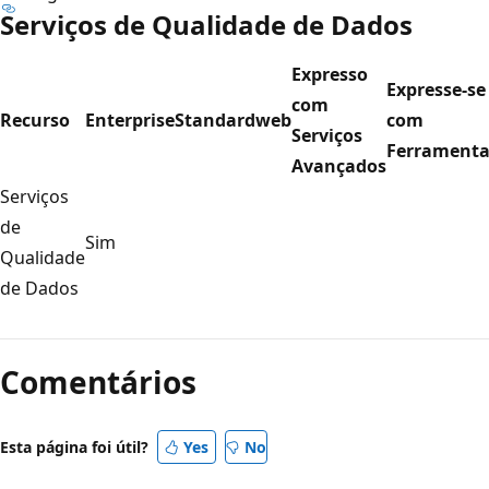
Serviços de Qualidade de Dados
Expresso
Expresse-se
com
Recurso
Enterprise
Standard
web
com
Serviços
Ferramenta
Avançados
Serviços
de
Sim
Qualidade
de Dados
Modo
de
Comentários
leitura
desativado
Esta página foi útil?
Yes
No