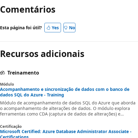
de
Comentários
leitura
desativado
Esta página foi útil?
Yes
No
Recursos adicionais
Treinamento
Módulo
Acompanhamento e sincronização de dados com o banco de
dados SQL do Azure - Training
Módulo de acompanhamento de dados SQL do Azure que aborda
o acompanhamento de alterações de dados. O módulo explora
ferramentas como CDA (captura de dados de alterações) e
controle de alterações.
Certificação
Microsoft Certified: Azure Database Administrator Associate -
Certifications