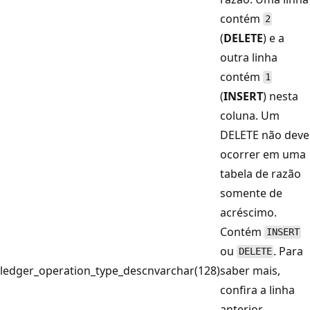
contém
2
(
DELETE
) e a
outra linha
contém
1
(
INSERT
) nesta
coluna. Um
DELETE não deve
ocorrer em uma
tabela de razão
somente de
acréscimo.
Contém
INSERT
ou
. Para
DELETE
ledger_operation_type_desc
nvarchar(128)
saber mais,
confira a linha
anterior.