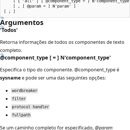
    [ { 'all' | [ @component_type = ] N'component_type'
    [ , [ @param = ] N'param' ]

Argumentos
'Todos'
Retorna informações de todos os componentes de texto
completo.
@component_type [ = ] N'component_type
'
Especifica o tipo do componente.
@component_type é
sysname
e pode ser uma das seguintes opções:
wordbreaker
filter
protocol handler
fullpath
Se um caminho completo for especificado,
@param