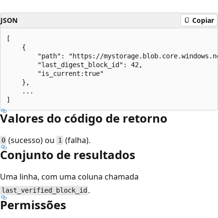
JSON
Copiar
[

    {

        "path": "https://mystorage.blob.core.windows.n
        "last_digest_block_id": 42,

        "is_current:true"

    },

    ...

Valores do código de retorno
(sucesso) ou
(falha).
0
1
Conjunto de resultados
Uma linha, com uma coluna chamada
.
last_verified_block_id
Permissões