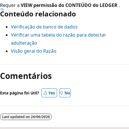
Requer a
VIEW permissão do CONTEÚDO do LEDGER
.
Conteúdo relacionado
Verificação de banco de dados
Verificar uma tabela do razão para detectar
adulteração
Visão geral do Razão
Modo
de
Comentários
leitura
desativado
Esta página foi útil?
Yes
No
Last updated on
24/06/2026