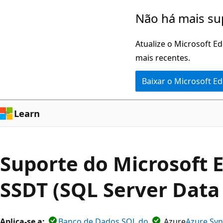
Pular
Não há mais su
para
o
Atualize o Microsoft E
conteúdo
mais recentes.
principal
Baixar o Microsoft E
Learn
Suporte do Microsoft E
SSDT (SQL Server Data 
Aplica-se a:
Banco de Dados SQL do
Azure
Azure Syn