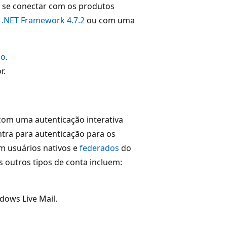
o se conectar com os produtos
o
.NET Framework 4.7.2
ou com uma
ão
.
r.
 com uma autenticação interativa
ntra para autenticação para os
m usuários nativos e
federados
do
s outros tipos de conta incluem:
dows Live Mail.