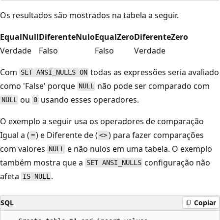
Os resultados são mostrados na tabela a seguir.
EqualNull
DiferenteNulo
EqualZero
DiferenteZero
Verdade
Falso
Falso
Verdade
Com
todas as expressões seria avaliado
SET ANSI_NULLS ON
como 'False' porque
não pode ser comparado com
NULL
ou
usando esses operadores.
NULL
0
O exemplo a seguir usa os operadores de comparação
Igual a (
) e Diferente de (
) para fazer comparações
=
<>
com valores
e não nulos em uma tabela. O exemplo
NULL
também mostra que a
configuração não
SET ANSI_NULLS
afeta
.
IS NULL
SQL
Copiar