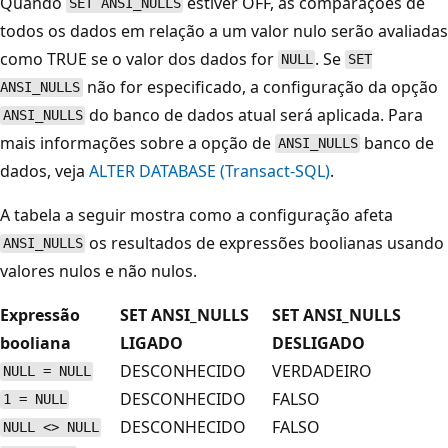
Quando
estiver OFF, as comparações de
SET ANSI_NULLS
todos os dados em relação a um valor nulo serão avaliadas
como TRUE se o valor dos dados for
. Se
NULL
SET
não for especificado, a configuração da opção
ANSI_NULLS
do banco de dados atual será aplicada. Para
ANSI_NULLS
mais informações sobre a opção de
banco de
ANSI_NULLS
dados, veja
ALTER DATABASE (Transact-SQL)
.
A tabela a seguir mostra como a configuração afeta
os resultados de expressões boolianas usando
ANSI_NULLS
valores nulos e não nulos.
Expressão
SET ANSI_NULLS
SET ANSI_NULLS
booliana
LIGADO
DESLIGADO
DESCONHECIDO
VERDADEIRO
NULL = NULL
DESCONHECIDO
FALSO
1 = NULL
DESCONHECIDO
FALSO
NULL <> NULL