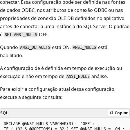
conectar. Essa configuração pode ser definida nas fontes
de dados ODBC, nos atributos de conexão ODBC ou nas
propriedades de conexão OLE DB definidos no aplicativo
antes de conectar a uma instância do SQL Server. O padrão
é
OFF.
SET ANSI_NULLS
Quando
está ON,
está
ANSI_DEFAULTS
ANSI_NULLS
habilitado.
A configuração de é definida em tempo de execução ou
execução e não em tempo de
análise.
ANSI_NULLS
Para exibir a configuração atual dessa configuração,
execute a seguinte consulta:
SQL
Copiar
DECLARE @ANSI_NULLS VARCHAR(3) = 'OFF';  

IF ( (32 & @@OPTIONS) = 32 ) SET @ANSI_NULLS = 'ON';  
