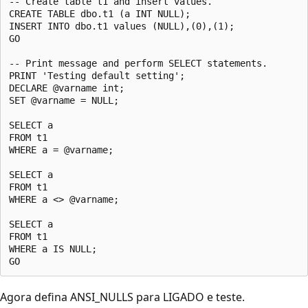
-- Create table t1 and insert values.  

CREATE TABLE dbo.t1 (a INT NULL);  

INSERT INTO dbo.t1 values (NULL),(0),(1);  

GO  

-- Print message and perform SELECT statements.  

PRINT 'Testing default setting';  

DECLARE @varname int;   

SET @varname = NULL;  

SELECT a  

FROM t1   

WHERE a = @varname;  

SELECT a   

FROM t1   

WHERE a <> @varname;  

SELECT a   

FROM t1   

WHERE a IS NULL;  

Agora defina ANSI_NULLS para LIGADO e teste.