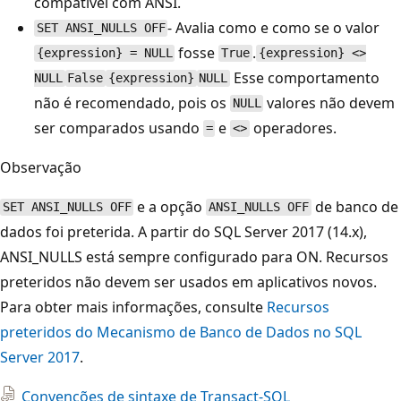
compatível com ANSI.
- Avalia como e como se o valor
SET ANSI_NULLS OFF
fosse
.
{expression} = NULL
True
{expression} <>
Esse comportamento
NULL
False
{expression}
NULL
não é recomendado, pois os
valores não devem
NULL
ser comparados usando
e
operadores.
=
<>
Observação
e a opção
de banco de
SET ANSI_NULLS OFF
ANSI_NULLS OFF
dados foi preterida. A partir do SQL Server 2017 (14.x),
ANSI_NULLS está sempre configurado para ON. Recursos
preteridos não devem ser usados em aplicativos novos.
Para obter mais informações, consulte
Recursos
preteridos do Mecanismo de Banco de Dados no SQL
Server 2017
.
Convenções de sintaxe de Transact-SQL