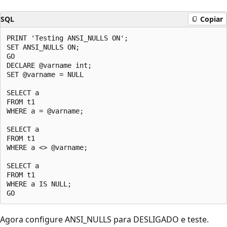
SQL
Copiar
PRINT 'Testing ANSI_NULLS ON';  

SET ANSI_NULLS ON;  

GO  

DECLARE @varname int;  

SET @varname = NULL  

SELECT a   

FROM t1   

WHERE a = @varname;  

SELECT a   

FROM t1   

WHERE a <> @varname;  

SELECT a   

FROM t1   

WHERE a IS NULL;  

Agora configure ANSI_NULLS para DESLIGADO e teste.