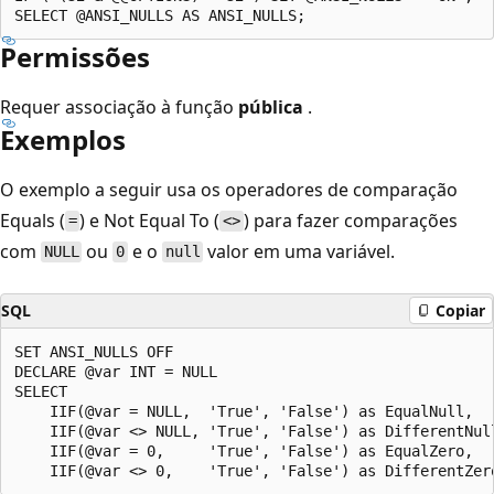
Permissões
Requer associação à função
pública
.
Exemplos
O exemplo a seguir usa os operadores de comparação
Equals (
) e Not Equal To (
) para fazer comparações
=
<>
com
ou
e o
valor em uma variável.
NULL
0
null
SQL
Copiar
SET ANSI_NULLS OFF

DECLARE @var INT = NULL

SELECT

    IIF(@var = NULL,  'True', 'False') as EqualNull,

    IIF(@var <> NULL, 'True', 'False') as DifferentNull
    IIF(@var = 0,     'True', 'False') as EqualZero,
