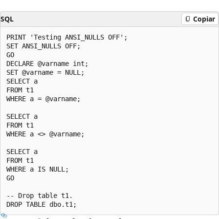
SQL
Copiar
PRINT 'Testing ANSI_NULLS OFF';  

SET ANSI_NULLS OFF;  

GO  

DECLARE @varname int;  

SET @varname = NULL;  

SELECT a   

FROM t1   

WHERE a = @varname;  

SELECT a   

FROM t1   

WHERE a <> @varname;  

SELECT a   

FROM t1   

WHERE a IS NULL;  

GO  

-- Drop table t1.  
