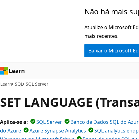
Pular
Não há mais su
para
o
Atualize o Microsoft E
conteúdo
mais recentes.
principal
Baixar o Microsoft E
Learn
Learn
SQL
SQL Server
SET LANGUAGE (Transa
Aplica-se a:
SQL Server
Banco de Dados SQL do Azur
do Azure
Azure Synapse Analytics
SQL analytics endp