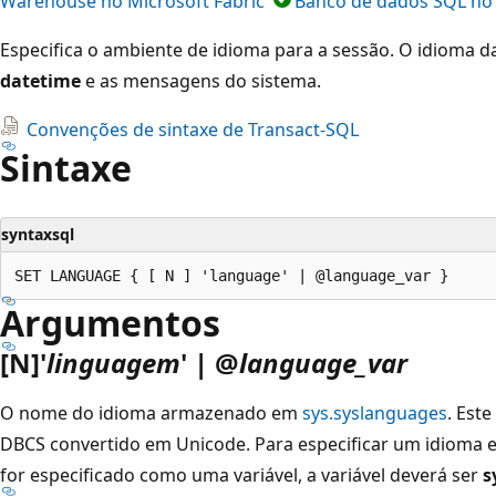
Warehouse no Microsoft Fabric
Banco de dados SQL no 
Especifica o ambiente de idioma para a sessão. O idioma 
datetime
e as mensagens do sistema.
Convenções de sintaxe de Transact-SQL
Sintaxe
syntaxsql
Argumentos
[N]'
linguagem
' | @
language_var
O nome do idioma armazenado em
sys.syslanguages
. Est
DBCS convertido em Unicode. Para especificar um idioma 
for especificado como uma variável, a variável deverá ser
s