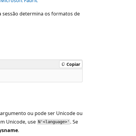
Microsoft Fabric
da sessão determina os formatos de
Copiar
e argumento ou pode ser Unicode ou
em Unicode, use
. Se
N'<language>'
ysname
.