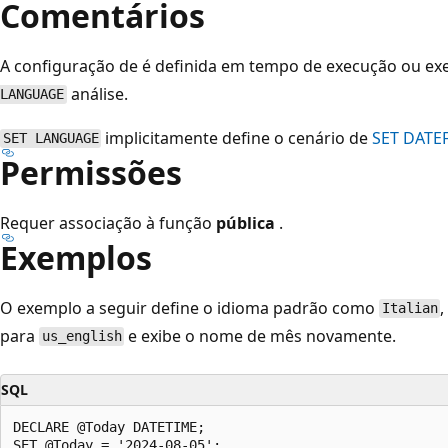
Comentários
A configuração de é definida em tempo de execução ou e
análise.
LANGUAGE
implicitamente define o cenário de
SET DAT
SET LANGUAGE
Permissões
Requer associação à função
pública
.
Exemplos
O exemplo a seguir define o idioma padrão como
,
Italian
para
e exibe o nome de mês novamente.
us_english
SQL
DECLARE @Today DATETIME;

SET @Today = '2024-08-05';
