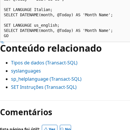
SET LANGUAGE Italian;

SELECT DATENAME(month, @Today) AS 'Month Name';

SET LANGUAGE us_english;

SELECT DATENAME(month, @Today) AS 'Month Name';

Conteúdo relacionado
Tipos de dados (Transact-SQL)
syslanguages
sp_helplanguage (Transact-SQL)
SET Instruções (Transact-SQL)
Comentários
Esta página foi útil?
Yes
No