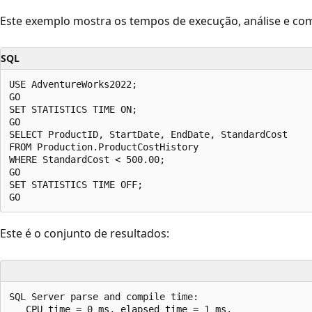
Este exemplo mostra os tempos de execução, análise e com
SQL
USE AdventureWorks2022;  

GO         

SET STATISTICS TIME ON;  

GO  

SELECT ProductID, StartDate, EndDate, StandardCost   

FROM Production.ProductCostHistory  

WHERE StandardCost < 500.00;  

GO  

SET STATISTICS TIME OFF;  

Este é o conjunto de resultados:
SQL Server parse and compile time:   

   CPU time = 0 ms, elapsed time = 1 ms.  
