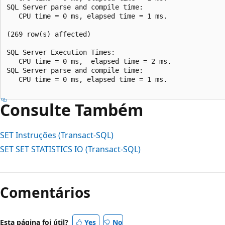
SQL Server parse and compile time:   

   CPU time = 0 ms, elapsed time = 1 ms.  

(269 row(s) affected)  

SQL Server Execution Times:  

   CPU time = 0 ms,  elapsed time = 2 ms.  

SQL Server parse and compile time:   

   CPU time = 0 ms, elapsed time = 1 ms.  

Consulte Também
SET Instruções (Transact-SQL)
SET SET STATISTICS IO (Transact-SQL)
Modo
de
Comentários
leitura
desativado
Esta página foi útil?
Yes
No