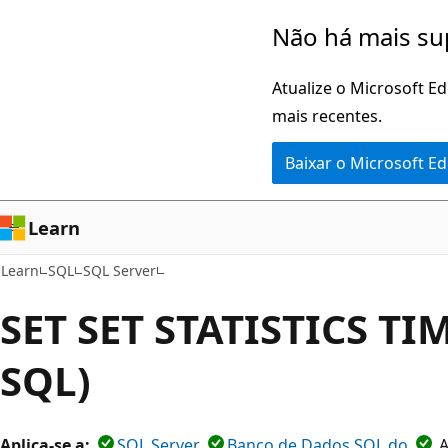
Pular
Não há mais su
para
o
Atualize o Microsoft E
conteúdo
mais recentes.
principal
Baixar o Microsoft E
Learn
Learn
SQL
SQL Server
SET SET STATISTICS TIM
SQL)
Aplica-se a:
SQL Server
Banco de Dados SQL do
A