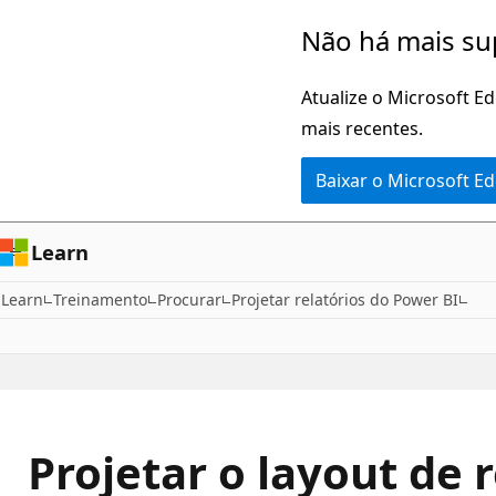
Pular
Não há mais su
para
o
Atualize o Microsoft E
conteúdo
mais recentes.
principal
Baixar o Microsoft E
Learn
Learn
Treinamento
Procurar
Projetar relatórios do Power BI
Projetar o layout de r