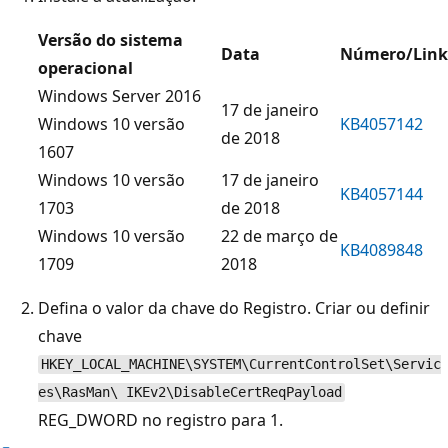
Versão do sistema
Data
Número/Link
operacional
Windows Server 2016
17 de janeiro
Windows 10 versão
KB4057142
de 2018
1607
Windows 10 versão
17 de janeiro
KB4057144
1703
de 2018
Windows 10 versão
22 de março de
KB4089848
1709
2018
Defina o valor da chave do Registro. Criar ou definir
chave
HKEY_LOCAL_MACHINE\SYSTEM\CurrentControlSet\Servic
es\RasMan\ IKEv2\DisableCertReqPayload
REG_DWORD no registro para 1.