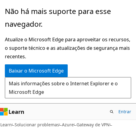
Pular
Não há mais suporte para esse
para
navegador.
o
conteúdo
Atualize o Microsoft Edge para aproveitar os recursos,
principal
o suporte técnico e as atualizações de segurança mais
recentes.
Baixar o Microsoft Edge
Mais informações sobre o Internet Explorer e o
Microsoft Edge
Learn
Entrar
Learn
Solucionar problemas
Azure
Gateway de VPN