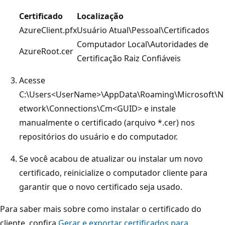
Certificado
Localização
AzureClient.pfx
Usuário Atual\Pessoal\Certificados
Computador Local\Autoridades de
AzureRoot.cer
Certificação Raiz Confiáveis
Acesse
C:\Users<UserName>\AppData\Roaming\Microsoft\N
etwork\Connections\Cm<GUID> e instale
manualmente o certificado (arquivo *.cer) nos
repositórios do usuário e do computador.
Se você acabou de atualizar ou instalar um novo
certificado, reinicialize o computador cliente para
garantir que o novo certificado seja usado.
Para saber mais sobre como instalar o certificado do
cliente, confira
Gerar e exportar certificados para