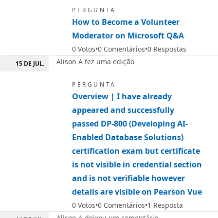
PERGUNTA
How to Become a Volunteer
Moderator on Microsoft Q&A
0
Votos
0
Comentários
0
Respostas
Alison A fez uma edição
15 DE JUL.
PERGUNTA
Overview | I have already
appeared and successfully
passed DP-800 (Developing AI-
Enabled Database Solutions)
certification exam but certificate
is not visible in credential section
and is not verifiable however
details are visible on Pearson Vue
0
Votos
0
Comentários
1
Resposta
Alison A deixou um comentário