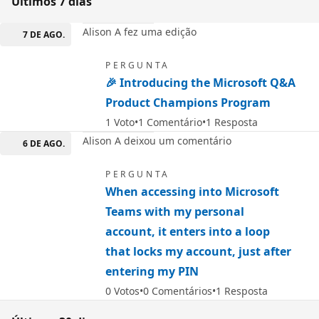
Últimos 7 dias
Alison A fez uma edição
7 DE AGO.
PERGUNTA
🎉 Introducing the Microsoft Q&A
Product Champions Program
1
Voto
1
Comentário
1
Resposta
Alison A deixou um comentário
6 DE AGO.
PERGUNTA
When accessing into Microsoft
Teams with my personal
account, it enters into a loop
that locks my account, just after
entering my PIN
0
Votos
0
Comentários
1
Resposta