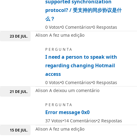
supported synchronization
protocol? / 受支持的同步协议是什
么？
0
Votos
0
Comentários
0
Respostas
Alison A fez uma edição
23 DE JUL.
PERGUNTA
I need a person to speak with
regarding changing Hotmail
access
0
Votos
0
Comentários
0
Respostas
Alison A deixou um comentário
21 DE JUL.
PERGUNTA
Error message 0x0
37
Votos
14
Comentários
2
Respostas
Alison A fez uma edição
15 DE JUL.