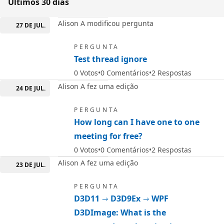
Últimos 30 dias
Alison A modificou pergunta
27 DE JUL.
PERGUNTA
Test thread ignore
0
Votos
0
Comentários
2
Respostas
Alison A fez uma edição
24 DE JUL.
PERGUNTA
How long can I have one to one
meeting for free?
0
Votos
0
Comentários
2
Respostas
Alison A fez uma edição
23 DE JUL.
PERGUNTA
D3D11 → D3D9Ex → WPF
D3DImage: What is the