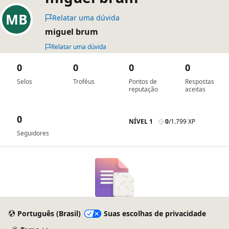
Relatar uma dúvida
miguel brum
Relatar uma dúvida
0
0
0
0
Selos
Troféus
Pontos de
Respostas
reputação
aceitas
0
NÍVEL 1
0
/
1.799 XP
Seguidores
Português (Brasil)
Suas escolhas de privacidade