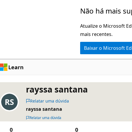
Pular
Não há mais su
para
o
Atualize o Microsoft E
conteúdo
mais recentes.
principal
Baixar o Microsoft E
Learn
rayssa santana
Relatar uma dúvida
rayssa santana
Relatar uma dúvida
0
0