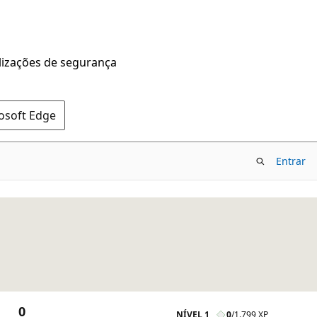
alizações de segurança
rosoft Edge
Entrar
0
NÍVEL 1
0
/
1.799 XP