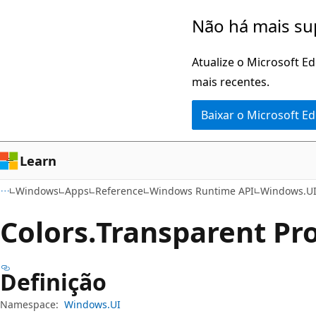
Pular
Ignore
Não há mais su
para
e
o
passe
Atualize o Microsoft E
conteúdo
para
mais recentes.
principal
a
Baixar o Microsoft E
navegação
na
página
Learn
Windows
Apps
Reference
Windows Runtime API
Windows.U
Colors.
Transparent Pr
Definição
Namespace:
Windows.UI