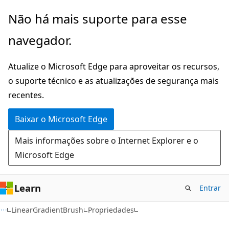
Pular
Ignore
Não há mais suporte para esse
para
e
navegador.
o
passe
conteúdo
para
Atualize o Microsoft Edge para aproveitar os recursos,
principal
a
o suporte técnico e as atualizações de segurança mais
navegação
recentes.
na
página
Baixar o Microsoft Edge
Mais informações sobre o Internet Explorer e o
Microsoft Edge
Learn
Entrar
C#
LinearGradientBrush
Propriedades