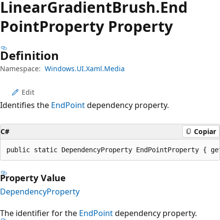
Linear
Gradient
Brush.
End
Point
Property Property
Definition
Namespace:
Windows.UI.Xaml.Media
Edit
Identifies the
EndPoint
dependency property.
C#
Copiar
public static DependencyProperty EndPointProperty { ge
Property Value
DependencyProperty
The identifier for the
EndPoint
dependency property.