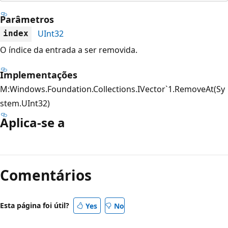
Parâmetros
UInt32
index
O índice da entrada a ser removida.
Implementações
M:Windows.Foundation.Collections.IVector`1.RemoveAt(Sy
stem.UInt32)
Aplica-se a
Modo
de
Comentários
leitura
desativado
Esta página foi útil?
Yes
No