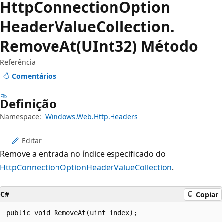
Http
Connection
Option
Header
Value
Collection.
Remove
At(UInt32) Método
Referência
Comentários
Definição
Namespace:
Windows.Web.Http.Headers
Editar
Remove a entrada no índice especificado do
HttpConnectionOptionHeaderValueCollection
.
C#
Copiar
public void RemoveAt(uint index);