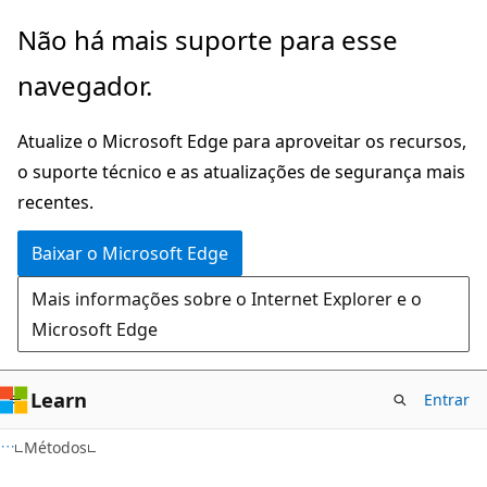
Pular
Ignore
Não há mais suporte para esse
para
e
navegador.
o
passe
conteúdo
para
Atualize o Microsoft Edge para aproveitar os recursos,
principal
a
o suporte técnico e as atualizações de segurança mais
navegação
recentes.
na
página
Baixar o Microsoft Edge
Mais informações sobre o Internet Explorer e o
Microsoft Edge
Learn
Entrar
C#
Métodos