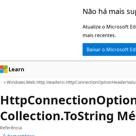
Pular
Ignore
Não há mais su
para
e
o
passe
Atualize o Microsoft E
conteúdo
para
mais recentes.
principal
a
Baixar o Microsoft E
navegação
na
página
Learn
Windows.Web.Http.Headers
HttpConnectionOptionHeaderValue
Http
Connection
Optio
Collection.
To
String M
Referência