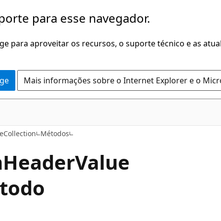
porte para esse navegador.
dge para aproveitar os recursos, o suporte técnico e as atu
dge
Mais informações sobre o Internet Explorer e o Mic
C#
Collection
Métodos
n
Header
Value
étodo