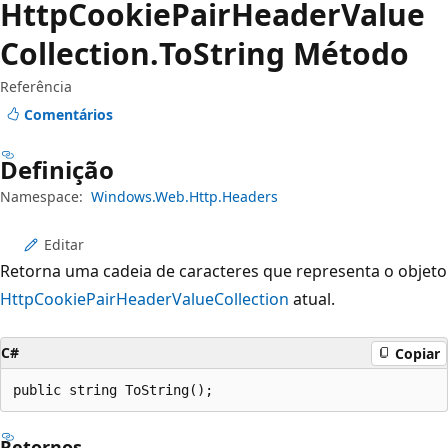
Http
Cookie
Pair
Header
Value
Collection.
To
String Método
Referência
Comentários
Definição
Namespace:
Windows.Web.Http.Headers
Editar
Retorna uma cadeia de caracteres que representa o objeto
HttpCookiePairHeaderValueCollection
atual.
C#
Copiar
public string ToString();
Retornos