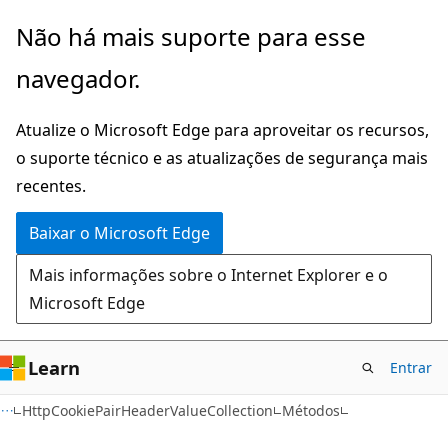
Pular
Ignore
Não há mais suporte para esse
para
e
navegador.
o
passe
conteúdo
para
Atualize o Microsoft Edge para aproveitar os recursos,
principal
a
o suporte técnico e as atualizações de segurança mais
navegação
recentes.
na
página
Baixar o Microsoft Edge
Mais informações sobre o Internet Explorer e o
Microsoft Edge
Learn
Entrar
C#
HttpCookiePairHeaderValueCollection
Métodos