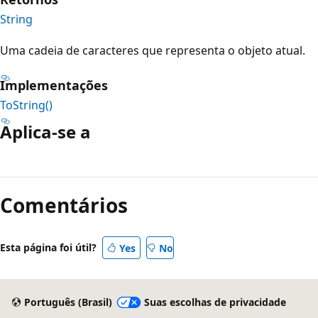
String
Uma cadeia de caracteres que representa o objeto atual.
Implementações
ToString()
Aplica-se a
Modo
de
Comentários
leitura
desativado
Esta página foi útil?
Yes
No
Português (Brasil)
Suas escolhas de privacidade