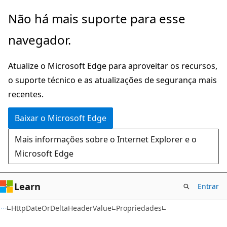
Pular
Ignore
Não há mais suporte para esse
para
e
navegador.
o
passe
conteúdo
para
Atualize o Microsoft Edge para aproveitar os recursos,
principal
a
o suporte técnico e as atualizações de segurança mais
navegação
recentes.
na
página
Baixar o Microsoft Edge
Mais informações sobre o Internet Explorer e o
Microsoft Edge
Learn
Entrar
C#
HttpDateOrDeltaHeaderValue
Propriedades