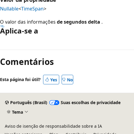
Nullable
<
TimeSpan
>
O valor das informações
de segundos delta
.
Aplica-se a
Modo
de
Comentários
leitura
desativado
Esta página foi útil?
Yes
No
Português (Brasil)
Suas escolhas de privacidade
Tema
Aviso de isenção de responsabilidade sobre a IA