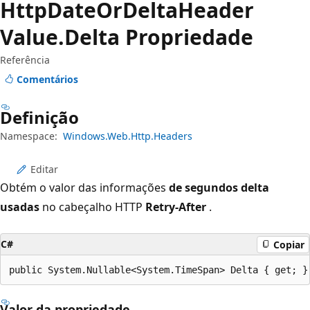
Http
Date
OrDelta
Header
Value.
Delta Propriedade
Referência
Comentários
Definição
Namespace:
Windows.Web.Http.Headers
Editar
Obtém o valor das informações
de segundos delta
usadas
no cabeçalho HTTP
Retry-After
.
C#
Copiar
public System.Nullable<System.TimeSpan> Delta { get; }
Valor da propriedade