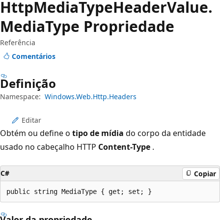
Http
Media
Type
Header
Value.
Media
Type Propriedade
Referência
Comentários
Definição
Namespace:
Windows.Web.Http.Headers
Editar
Obtém ou define o
tipo de mídia
do corpo da entidade
usado no cabeçalho HTTP
Content-Type
.
C#
Copiar
public string MediaType { get; set; }
Valor da propriedade