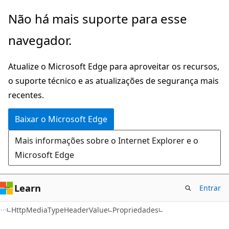
Pular
Ignore
Não há mais suporte para esse
para
e
navegador.
o
passe
conteúdo
para
Atualize o Microsoft Edge para aproveitar os recursos,
principal
a
o suporte técnico e as atualizações de segurança mais
navegação
recentes.
na
página
Baixar o Microsoft Edge
Mais informações sobre o Internet Explorer e o
Microsoft Edge
Learn
Entrar
C#
HttpMediaTypeHeaderValue
Propriedades