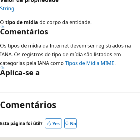
String
O
tipo de mídia
do corpo da entidade.
Comentários
Os tipos de mídia da Internet devem ser registrados na
IANA. Os registros de tipo de mídia são listados em
categorias pela IANA como
Tipos de Mídia MIME
.
Aplica-se a
Modo
de
Comentários
leitura
desativado
Esta página foi útil?
Yes
No