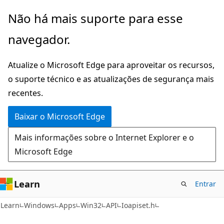
Pular
Não há mais suporte para esse
para
navegador.
o
conteúdo
Atualize o Microsoft Edge para aproveitar os recursos,
principal
o suporte técnico e as atualizações de segurança mais
recentes.
Baixar o Microsoft Edge
Mais informações sobre o Internet Explorer e o
Microsoft Edge
Learn
Entrar
Learn
Windows
Apps
Win32
API
Ioapiset.h