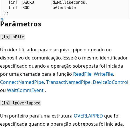
  [in]  DWORD        dwMilliseconds,

  [in]  BOOL         bAlertable

Parâmetros
[in] hFile
Um identificador para o arquivo, pipe nomeado ou
dispositivo de comunicação. Esse é o mesmo identificador
especificado quando a operação sobreposta foi iniciada
por uma chamada para a função
ReadFile
,
WriteFile
,
ConnectNamedPipe
,
TransactNamedPipe
,
DeviceIoControl
ou
WaitCommEvent
.
[in] lpOverlapped
Um ponteiro para uma estrutura
OVERLAPPED
que foi
especificada quando a operação sobreposta foi iniciada.