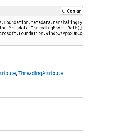
Copiar
s.Foundation.Metadata.MarshalingType.Agile)]

ion.Metadata.ThreadingModel.Both)]

crosoft.Foundation.WindowsAppSDKContract), 65536)]

tribute
ThreadingAttribute