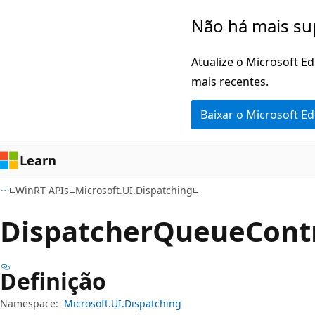
Pular
Ignore
Não há mais su
para
e
o
passe
Atualize o Microsoft E
conteúdo
para
mais recentes.
principal
a
Baixar o Microsoft E
navegação
na
página
Learn
WinRT APIs
Microsoft.UI.Dispatching
Dispatcher
Queue
Contr
Definição
Namespace:
Microsoft.UI.Dispatching