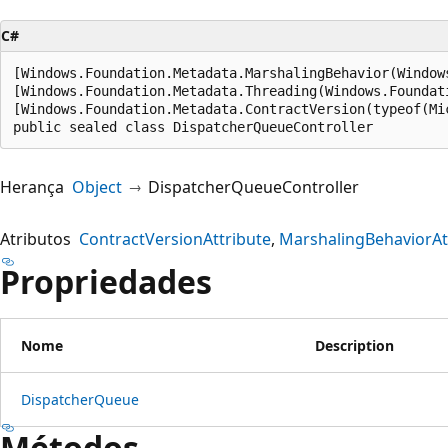
C#
[Windows.Foundation.Metadata.MarshalingBehavior(Window
[Windows.Foundation.Metadata.Threading(Windows.Foundat
[Windows.Foundation.Metadata.ContractVersion(typeof(Mi
public sealed class DispatcherQueueController
Herança
Object
DispatcherQueueController
Atributos
ContractVersionAttribute
MarshalingBehaviorAt
Propriedades
Nome
Description
DispatcherQueue
Métodos