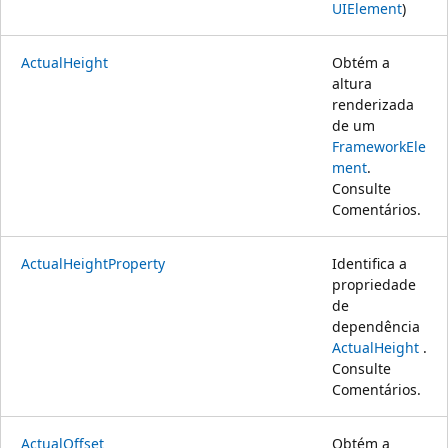
UIElement
)
ActualHeight
Obtém a
altura
renderizada
de um
FrameworkEle
ment
.
Consulte
Comentários.
ActualHeightProperty
Identifica a
propriedade
de
dependência
ActualHeight
.
Consulte
Comentários.
ActualOffset
Obtém a