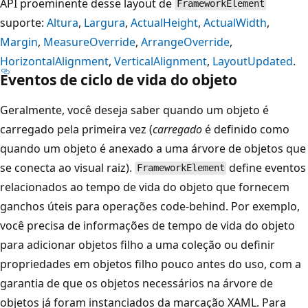
API proeminente desse layout de
FrameworkElement
suporte:
Altura
,
Largura
,
ActualHeight
,
ActualWidth
,
Margin
,
MeasureOverride
,
ArrangeOverride
,
HorizontalAlignment
,
VerticalAlignment
,
LayoutUpdated
.
Eventos de ciclo de vida do objeto
Geralmente, você deseja saber quando um objeto é
carregado pela primeira vez (
carregado
é definido como
quando um objeto é anexado a uma árvore de objetos que
se conecta ao visual raiz).
define eventos
FrameworkElement
relacionados ao tempo de vida do objeto que fornecem
ganchos úteis para operações code-behind. Por exemplo,
você precisa de informações de tempo de vida do objeto
para adicionar objetos filho a uma coleção ou definir
propriedades em objetos filho pouco antes do uso, com a
garantia de que os objetos necessários na árvore de
objetos já foram instanciados da marcação XAML. Para