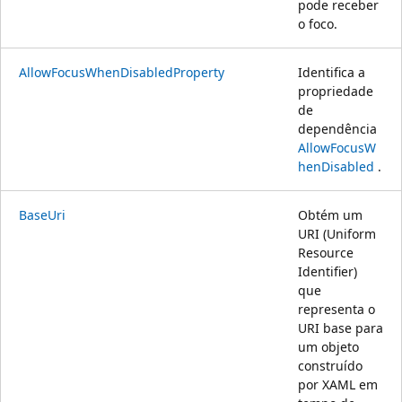
pode receber
o foco.
AllowFocusWhenDisabledProperty
Identifica a
propriedade
de
dependência
AllowFocusW
henDisabled
.
BaseUri
Obtém um
URI (Uniform
Resource
Identifier)
que
representa o
URI base para
um objeto
construído
por XAML em