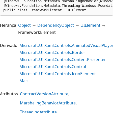
[Windows.Foundation.Metadata.MarshalingBehavior(Window
[Windows.Foundation.Metadata.Threading(Windows.Foundat
public class FrameworkElement : UIElement
Herança
Object
DependencyObject
UIElement
FrameworkElement
Derivado
Microsoft.UI.Xaml.Controls.AnimatedVisualPlaye
Microsoft.UI.Xaml.Controls.Border
Microsoft.UI.Xaml.Controls.ContentPresenter
Microsoft.UI.Xaml.Controls.Control
Microsoft.UI.Xaml.Controls.IconElement
Mais…
Atributos
ContractVersionAttribute
MarshalingBehaviorAttribute
ThreadingAttribute