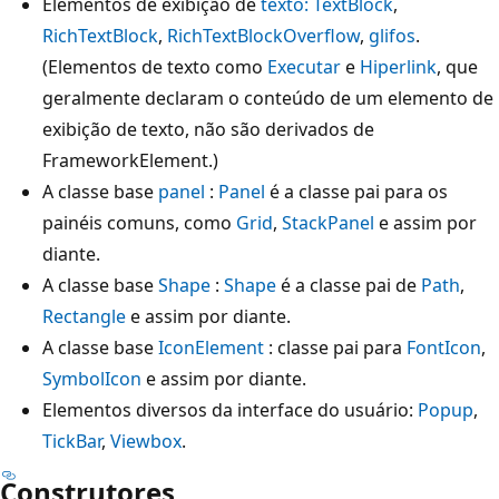
Elementos de exibição de
texto: TextBlock
,
RichTextBlock
,
RichTextBlockOverflow
,
glifos
.
(Elementos de texto como
Executar
e
Hiperlink
, que
geralmente declaram o conteúdo de um elemento de
exibição de texto, não são derivados de
FrameworkElement.)
A classe base
panel
:
Panel
é a classe pai para os
painéis comuns, como
Grid
,
StackPanel
e assim por
diante.
A classe base
Shape
:
Shape
é a classe pai de
Path
,
Rectangle
e assim por diante.
A classe base
IconElement
: classe pai para
FontIcon
,
SymbolIcon
e assim por diante.
Elementos diversos da interface do usuário:
Popup
,
TickBar
,
Viewbox
.
Construtores