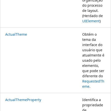
organização
do processo
de layout.
(Herdado de
UIElement
)
ActualTheme
Obtém o
tema da
interface do
usuário que
atualmente é
usado pelo
elemento,
que pode ser
diferente do
RequestedTh
eme
.
ActualThemeProperty
Identifica a
propriedade
de