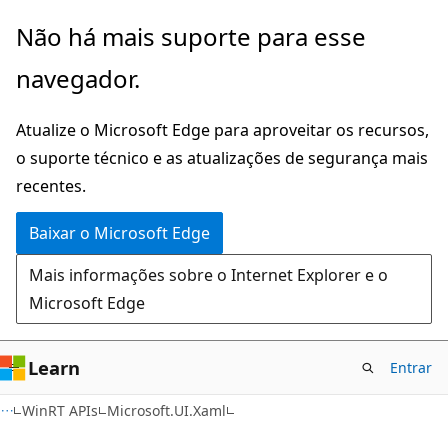
Pular
Ignore
Não há mais suporte para esse
para
e
navegador.
o
passe
conteúdo
para
Atualize o Microsoft Edge para aproveitar os recursos,
principal
a
o suporte técnico e as atualizações de segurança mais
navegação
recentes.
na
página
Baixar o Microsoft Edge
Mais informações sobre o Internet Explorer e o
Microsoft Edge
Learn
Entrar
C#
WinRT APIs
Microsoft.UI.Xaml