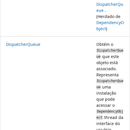
DispatcherQu
eue
.
(Herdado de
DependencyO
bject
)
DispatcherQueue
Obtém o
DispatcherQue
que este
ue
objeto está
associado.
Representa
DispatcherQue
uma
ue
instalação
que pode
acessar o
DependencyObj
thread da
ect
interface do
usuário